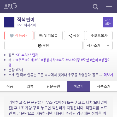
적색편이
작가
제안
작가: 아사가미
작품공감
읽기목록
공유
숏코드복사
후원
작가소개
+
장르:
SF
,
추리/스릴러
태그:
#우주
#미래
#SF
#공상과학
#부모
#AI
#여정
#모험
#은하
#성간여
행
분량: 67매
소개: 먼 미래 인류는 모든 속박에서 벗어나 우주를 유영한다. 홀로 은하를 떠다니던 주인공에게 언제부터인가 수상한 전파 소리가 들린다. 유전 공학을 통해 태어난 그는 AI인 아사가미로부터...
더보기
작품
리뷰
단문응원
책갈피
작품소개
기억하고 싶은 문단을 마우스(PC버전) 또는 손으로 터치(모바일버
전) 후 1초 가량 꾸욱 누르면 책갈피가 지정됩니다. 책갈피를 누르
면 해당 문단으로 이동하지만, 내용이 수정된 경우에는 정확한 위