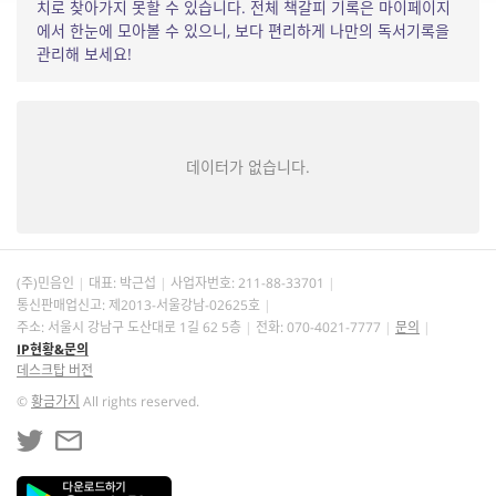
치로 찾아가지 못할 수 있습니다. 전체 책갈피 기록은 마이페이지
에서 한눈에 모아볼 수 있으니, 보다 편리하게 나만의 독서기록을
관리해 보세요!
데이터가 없습니다.
(주)민음인
대표: 박근섭
사업자번호:
211-88-33701
통신판매업신고: 제2013-서울강남-02625호
주소: 서울시 강남구 도산대로 1길 62 5층
전화: 070-4021-7777
문의
IP현황&문의
데스크탑 버전
©
황금가지
All rights reserved.