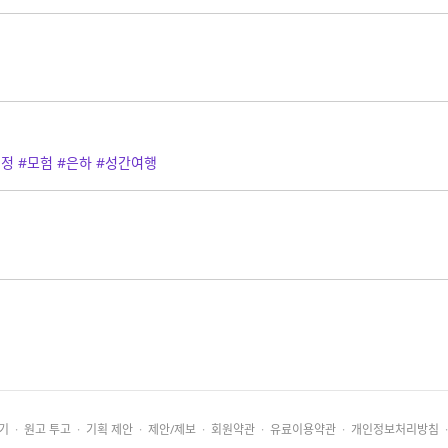
여정
#모험
#은하
#성간여행
기
·
원고 투고
·
기획 제안
·
제안/제보
·
회원약관
·
유료이용약관
·
개인정보처리방침
·