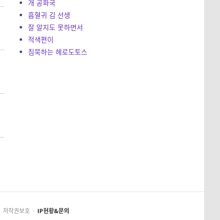
개 공화국
흡혈귀 김 선생
잘 알지도 못하면서
적색편이
침묵하는 헤로도토스
저작권보호
·
IP현황&문의