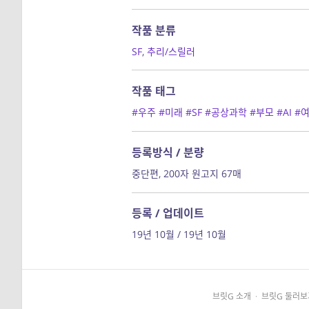
작품 분류
SF
,
추리/스릴러
작품 태그
#우주
#미래
#SF
#공상과학
#부모
#AI
#
등록방식 / 분량
중단편, 200자 원고지 67매
등록 / 업데이트
19년 10월 / 19년 10월
브릿G 소개
·
브릿G 둘러보