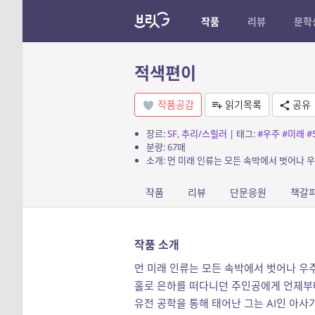
작품
리뷰
문학
적색편이
작품공감
읽기목록
공유
장르:
SF
,
추리/스릴러
| 태그:
#우주
#미래
#
분량: 67매
작품
리뷰
단문응원
책갈
작품 소개
먼 미래 인류는 모든 속박에서 벗어나 우
홀로 은하를 떠다니던 주인공에게 언제부
유전 공학을 통해 태어난 그는 AI인 아