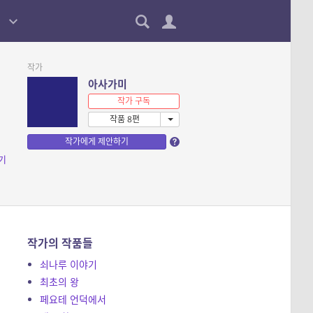
작가
아사가미
작가 구독
작품 8편
작가에게 제안하기
기
작가의 작품들
쇠나루 이야기
최초의 왕
페요테 언덕에서