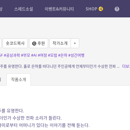
상
스레드소설
이벤트&커뮤니티
SHOP
숏코드복사
후원
작가소개
+
SF
#공상과학
#부모
#AI
#여정
#모험
#은하
#성간여행
소개: 먼 미래 인류는 모든 속박에서 벗어나 우주를 유영한다. 홀로 은하를 떠다니던 주인공에게 언제부터인가 수상한 전파 소리가 들린다. 유전 공학을 통해 태어난 그는 AI인 아사가미로부터...
더보
피
작품소개
주를 유영한다.
터인가 수상한 전파 소리가 들린다.
사가미로부터 어머니가 있다는 이야기를 전해 듣는다.