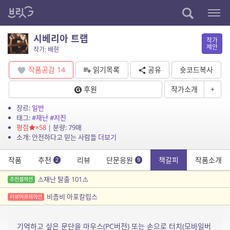
시베리아 트랩
작가
제안
작가: 배현
작품공감
14
읽기목록
공유
숏코드복사
후원
작가소개
+
장르:
일반
태그:
#재난
#지진
평점
×58
| 분량: 79매
소개: 안전하다고 믿는 사람들
더보기
작품
추천
리뷰
단문응원
책갈피
작품소개
2
9
⚠️재난 탈출 101⚠️
추천셀렉션
비좀비 아포칼립스
리뷰어큐레이션
기억하고 싶은 문단을 마우스(PC버전) 또는 손으로 터치(모바일버