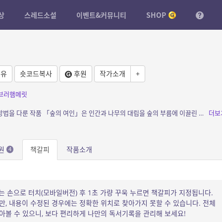
상
스레드소설
이벤트&커뮤니티
SHOP
유
숏코드복사
후원
작가소개
+
브러햄메릿
소개: 인간으로부터 숲이 스스로를 방어하는 방법을 다룬 작품 「숲의 여인」은 인간과 나무의 대립을 숲의 부름에 이끌린 한 청년이 현실과 환상을 넘나들며 기괴하게 묘사한다.
더보
원
책갈피
작품소개
4
는 손으로 터치(모바일버전) 후 1초 가량 꾸욱 누르면 책갈피가 지정됩니다.
, 내용이 수정된 경우에는 정확한 위치로 찾아가지 못할 수 있습니다. 전체
볼 수 있으니, 보다 편리하게 나만의 독서기록을 관리해 보세요!