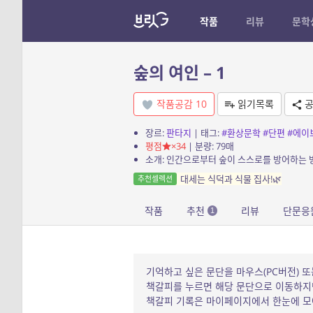
작품
리뷰
문학
숲의 여인 – 1
작품공감
10
읽기목록
공
장르:
판타지
| 태그:
#환상문학
#단편
#에이
평점
×34
| 분량: 79매
대세는 식덕과 식물 집사!‍‍‍‍‍‍‍🌿
추천셀렉션
작품
추천
리뷰
단문응
1
기억하고 싶은 문단을 마우스(PC버전) 또
책갈피를 누르면 해당 문단으로 이동하지만
책갈피 기록은 마이페이지에서 한눈에 모아