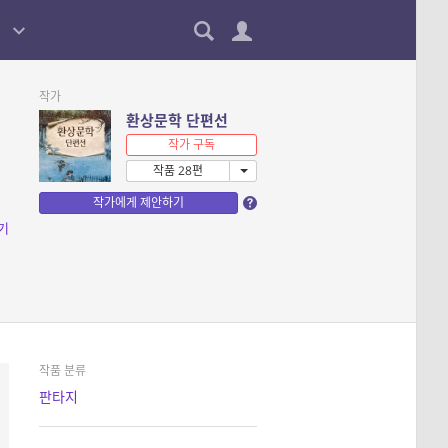
작가
환상문학 단편선
작가 구독
작품 28편
작가에게 제안하기
기
작품 분류
판타지