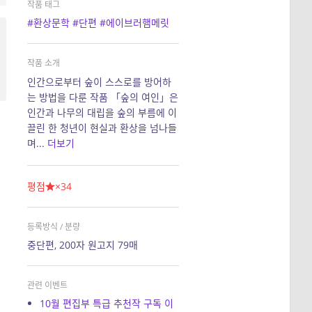
작품 태그
#환상문학
#단편
#에이브러햄메릿
작품 소개
인간으로부터 숲이 스스로를 방어하
는 방법을 다룬 작품 「숲의 여인」은
인간과 나무의 대립을 숲의 부름에 이
끌린 한 청년이 현실과 환상을 넘나들
며...
더보기
평점
×34
등록방식 / 분량
중단편, 200자 원고지 79매
관련 이벤트
10월 편집부 특급 추천작 구독 이