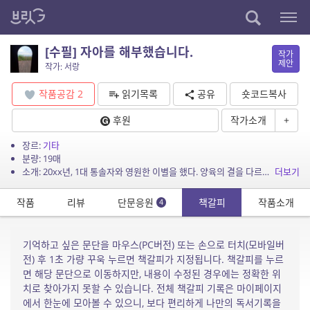
[수필] 자아를 해부했습니다.
작가
제안
작가: 서랑
작품공감
2
읽기목록
공유
숏코드복사
후원
작가소개
+
장르:
기타
분량: 19매
소개: 20xx년, 1대 통솔자와 영원한 이별을 했다. 양육의 결을 다르게 한 원인 제공자, 전(前) 주 양육자는 2대 통솔자의 권력을 방패로 삼아 ‘서랑’을 지배하...
더보기
작품
리뷰
단문응원
책갈피
작품소개
4
기억하고 싶은 문단을 마우스(PC버전) 또는 손으로 터치(모바일버
전) 후 1초 가량 꾸욱 누르면 책갈피가 지정됩니다. 책갈피를 누르
면 해당 문단으로 이동하지만, 내용이 수정된 경우에는 정확한 위
치로 찾아가지 못할 수 있습니다. 전체 책갈피 기록은 마이페이지
에서 한눈에 모아볼 수 있으니, 보다 편리하게 나만의 독서기록을