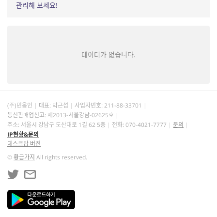
관리해 보세요!
데이터가 없습니다.
(주)민음인
대표: 박근섭
사업자번호:
211-88-33701
통신판매업신고: 제2013-서울강남-02625호
주소: 서울시 강남구 도산대로 1길 62 5층
전화: 070-4021-7777
문의
IP현황&문의
데스크탑 버전
©
황금가지
All rights reserved.