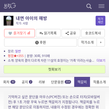
내면 아이의 해방
작가
제안
작가: 서랑
즐겨찾기
읽기목록
공유
숏코드복사
후원
작가소개
+
장르:
일반
평점
×355
| 분량: 30회, 910매
소개: 양육의 결이 다르게 자란 11살의 효정이는 ‘가족’ 이라는사슬에 매여 살아간다. 양육자가 되고 돌봄자가 되었다. 과거의 상처와 현재의 심리를 부딪치며 상당한 ...
더보기
첫회보기
회차
공지
리뷰
단문응원
책갈피
작품소개
30
2
204
기억하고 싶은 문단을 마우스(PC버전) 또는 손으로 터치(모바일버
전) 후 1초 가량 꾸욱 누르면 책갈피가 지정됩니다. 책갈피를 누르
면 해당 문단으로 이동하지만, 내용이 수정된 경우에는 정확한 위