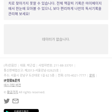
치로 찾아가지 못할 수 있습니다. 전체 책갈피 기록은 마이페이지
에서 한눈에 모아볼 수 있으니, 보다 편리하게 나만의 독서기록을
관리해 보세요!
데이터가 없습니다.
(주)민음인
대표: 박근섭
사업자번호:
211-88-33701
통신판매업신고: 제2013-서울강남-02625호
주소: 서울시 강남구 도산대로 1길 62 5층
전화: 070-4021-7777
문의
IP현황&문의
데스크탑 버전
©
황금가지
All rights reserved.