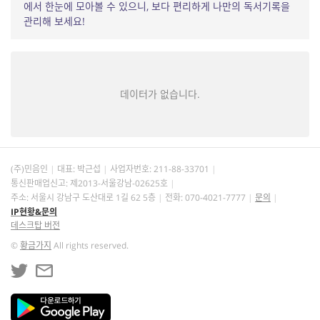
에서 한눈에 모아볼 수 있으니, 보다 편리하게 나만의 독서기록을
관리해 보세요!
데이터가 없습니다.
(주)민음인
대표: 박근섭
사업자번호:
211-88-33701
통신판매업신고: 제2013-서울강남-02625호
주소: 서울시 강남구 도산대로 1길 62 5층
전화: 070-4021-7777
문의
IP현황&문의
데스크탑 버전
©
황금가지
All rights reserved.