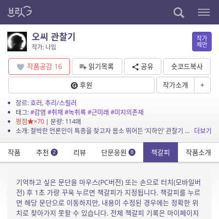
오씨 관찰기
작가
제안
작가: 나입
작품공감
16
읽기목록
공유
숏코드복사
후원
작가소개
+
장르:
호러
,
추리/스릴러
태그:
#감염
#취재
#녹취록
#근미래
#미지의존재
평점
×70
| 분량: 114매
소개: 절박한 언론인이 특종을 찾고자 몸소 뛰어든 ‘지하인’ 관찰기 녹취록
더보기
작품
추천
리뷰
단문응원
책갈피
작품소개
2
8
기억하고 싶은 문단을 마우스(PC버전) 또는 손으로 터치(모바일버
전) 후 1초 가량 꾸욱 누르면 책갈피가 지정됩니다. 책갈피를 누르
면 해당 문단으로 이동하지만, 내용이 수정된 경우에는 정확한 위
치로 찾아가지 못할 수 있습니다. 전체 책갈피 기록은 마이페이지