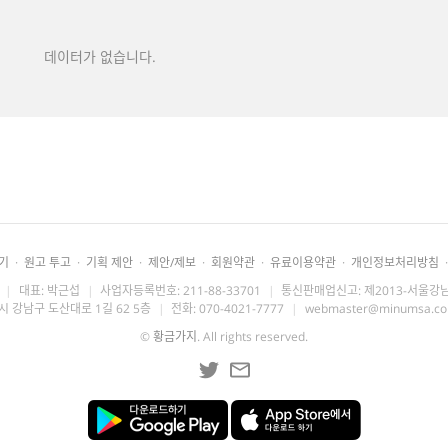
데이터가 없습니다.
기
·
원고 투고
·
기획 제안
·
제안/제보
·
회원약관
·
유료이용약관
·
개인정보처리방침
·
|
대표: 박근섭
|
사업자등록번호: 211-88-33701
|
통신판매업신고: 제2013-서울강남
시 강남구 도산대로 1길 62 5층
|
전화: 070-4021-7777
|
webmaster@minumsa.c
©
황금가지
. All rights reserved.