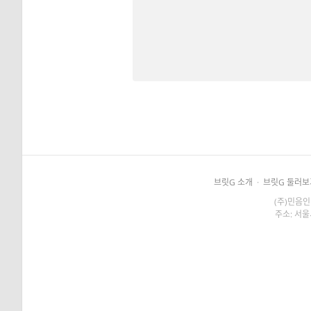
브릿G 소개
·
브릿G 둘러보
(주)민음인
주소: 서울