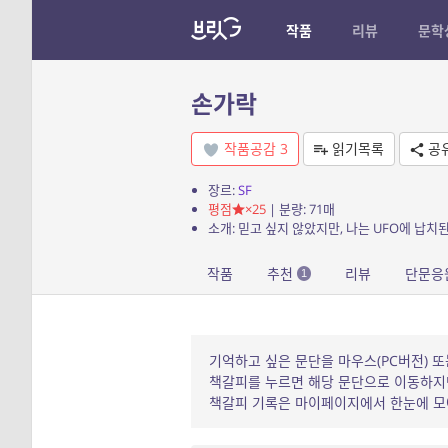
작품
리뷰
문학
손가락
작품공감
3
읽기목록
공
장르:
SF
평점
×25
| 분량: 71매
소개: 믿고 싶지 않았지만, 나는 UFO에 납치된
작품
추천
리뷰
단문응
1
기억하고 싶은 문단을 마우스(PC버전) 또
책갈피를 누르면 해당 문단으로 이동하지만
책갈피 기록은 마이페이지에서 한눈에 모아