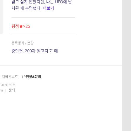
믿고 싶지 않았지만, 나는 UFO에 납
치된 게 분명했다.
더보기
평점
×25
등록방식 / 분량
중단편, 200자 원고지 71매
저작권보호
·
IP현황&문의
-02625호
om
|
문의