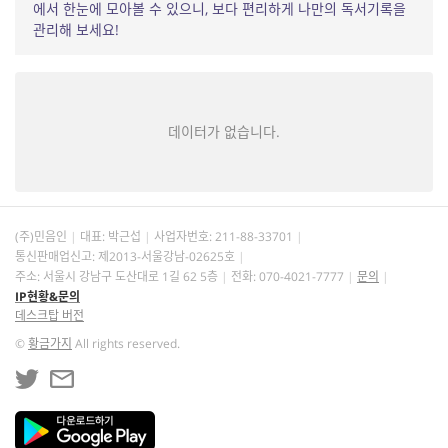
에서 한눈에 모아볼 수 있으니, 보다 편리하게 나만의 독서기록을
관리해 보세요!
데이터가 없습니다.
(주)민음인
대표: 박근섭
사업자번호:
211-88-33701
통신판매업신고: 제2013-서울강남-02625호
주소: 서울시 강남구 도산대로 1길 62 5층
전화: 070-4021-7777
문의
IP현황&문의
데스크탑 버전
©
황금가지
All rights reserved.