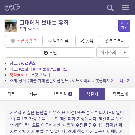
그대에게 보내는 유희
작가
제안
작가: Somin
작품공감
2
읽기목록
공유
숏코드복사
후원
작가소개
+
장르:
SF
,
로맨스
태그:
#스릴러
#후회물
#안드로이드
평점
×11
| 분량: 234매
소개: 성적유희를 위해 만들어진 안드로이드 이바와 로봇공학자 애덤의 조금은 서늘하고도 서글픈 사랑이야기. 집요하게 서로를 파헤치는 둘의 과거에는 어떤 이야기가 숨겨져 있을까. “애덤, ...
더보기
작품
리뷰
단문응원
책갈피
작품소개
1
기억하고 싶은 문단을 마우스(PC버전) 또는 손으로 터치(모바일버
전) 후 1초 가량 꾸욱 누르면 책갈피가 지정됩니다. 책갈피를 누르
면 해당 문단으로 이동하지만, 내용이 수정된 경우에는 정확한 위
치로 찾아가지 못할 수 있습니다. 전체 책갈피 기록은 마이페이지