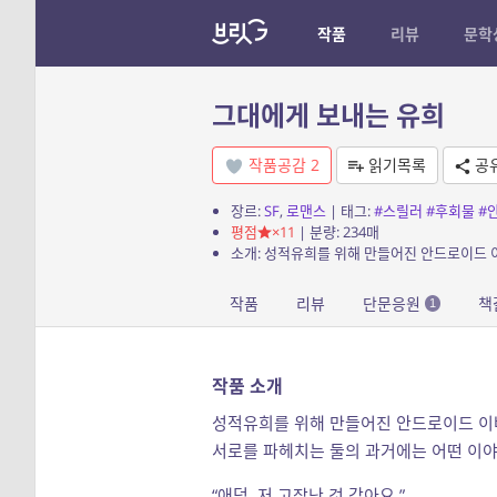
작품
리뷰
문학
그대에게 보내는 유희
작품공감
2
읽기목록
공
장르:
SF
,
로맨스
| 태그:
#스릴러
#후회물
#
평점
×11
| 분량: 234매
작품
리뷰
단문응원
책
1
작품 소개
성적유희를 위해 만들어진 안드로이드 이
서로를 파헤치는 둘의 과거에는 어떤 이야
“애덤, 저 고장난 것 같아요.”