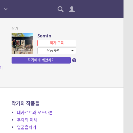
작가
Somin
작가 구독
작품 9편
작가에게 제안하기
기
작가의 작품들
데카르트와 오토마톤
게
추락의 이해
얼굴훔치기