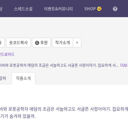
상
스레드소설
이벤트&커뮤니티
SHOP
유
숏코드복사
후원
작가소개
+
안드로이드
소개: 성적유희를 위해 만들어진 안드로이드 이바와 로봇공학자 애덤의 조금은 서늘하고도 서글픈 사랑이야기. 집요하게 서로를 파헤치는 둘의 과거에는 어떤 이야기가 숨겨져 있을까. “애덤, ...
더보
갈피
작품소개
바와 로봇공학자 애덤의 조금은 서늘하고도 서글픈 사랑이야기. 집요하
기가 숨겨져 있을까.