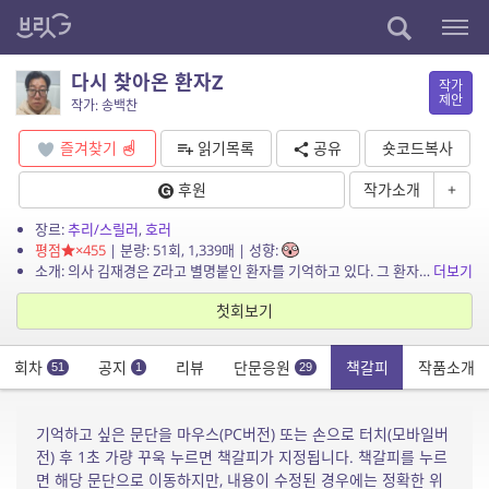
다시 찾아온 환자Z
작가
제안
작가: 송백찬
즐겨찾기
읽기목록
공유
숏코드복사
후원
작가소개
+
장르:
추리/스릴러
,
호러
평점
×455
| 분량: 51회, 1,339매 | 성향:
소개: 의사 김재경은 Z라고 별명붙인 환자를 기억하고 있다. 그 환자는 초자연적인 에너지를 종교처럼 숭배했고 지능은 정상이었다. 그 환자가 다시 찾아와 사람들의 실종과 조선시대의 반란군들...
더보기
첫회보기
회차
공지
리뷰
단문응원
책갈피
작품소개
51
1
29
기억하고 싶은 문단을 마우스(PC버전) 또는 손으로 터치(모바일버
전) 후 1초 가량 꾸욱 누르면 책갈피가 지정됩니다. 책갈피를 누르
면 해당 문단으로 이동하지만, 내용이 수정된 경우에는 정확한 위