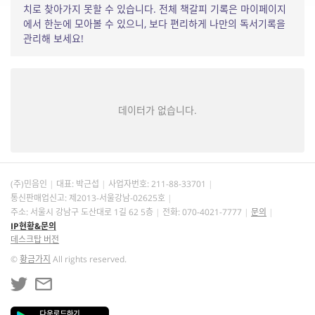
치로 찾아가지 못할 수 있습니다. 전체 책갈피 기록은 마이페이지
에서 한눈에 모아볼 수 있으니, 보다 편리하게 나만의 독서기록을
관리해 보세요!
데이터가 없습니다.
(주)민음인
대표: 박근섭
사업자번호:
211-88-33701
통신판매업신고: 제2013-서울강남-02625호
주소: 서울시 강남구 도산대로 1길 62 5층
전화: 070-4021-7777
문의
IP현황&문의
데스크탑 버전
©
황금가지
All rights reserved.