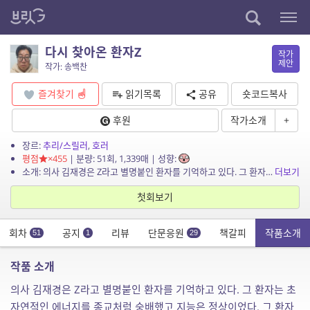
다시 찾아온 환자Z
작가
제안
작가: 송백찬
즐겨찾기
읽기목록
공유
숏코드복사
후원
작가소개
+
장르:
추리/스릴러
,
호러
평점
×455
| 분량: 51회, 1,339매 | 성향:
소개: 의사 김재경은 Z라고 별명붙인 환자를 기억하고 있다. 그 환자는 초자연적인 에너지를 종교처럼 숭배했고 지능은 정상이었다. 그 환자가 다시 찾아와 사람들의 실종과 조선시대의 반란군들...
더보기
첫회보기
회차
공지
리뷰
단문응원
책갈피
작품소개
51
1
29
작품 소개
의사 김재경은 Z라고 별명붙인 환자를 기억하고 있다. 그 환자는 초
자연적인 에너지를 종교처럼 숭배했고 지능은 정상이었다. 그 환자