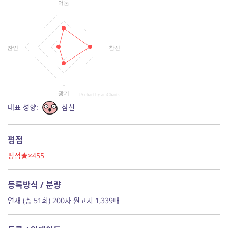
어둠
잔인
참신
광기
JS chart by amCharts
대표 성향:
참신
평점
평점
×455
등록방식 / 분량
연재 (총 51회) 200자 원고지 1,339매