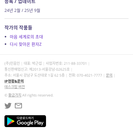
등록 / 업데이트
24년 2월 / 25년 9월
작가의 작품들
마음 세계로의 초대
다시 찾아온 환자Z
(주)민음인
대표: 박근섭
사업자번호:
211-88-33701
통신판매업신고: 제2013-서울강남-02625호
주소: 서울시 강남구 도산대로 1길 62 5층
전화: 070-4021-7777
문의
IP현황&문의
데스크탑 버전
©
황금가지
All rights reserved.