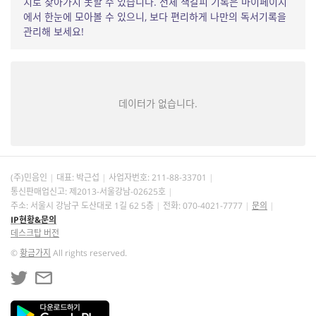
치로 찾아가지 못할 수 있습니다. 전체 책갈피 기록은 마이페이지
에서 한눈에 모아볼 수 있으니, 보다 편리하게 나만의 독서기록을
관리해 보세요!
데이터가 없습니다.
(주)민음인
대표: 박근섭
사업자번호:
211-88-33701
통신판매업신고: 제2013-서울강남-02625호
주소: 서울시 강남구 도산대로 1길 62 5층
전화: 070-4021-7777
문의
IP현황&문의
데스크탑 버전
©
황금가지
All rights reserved.