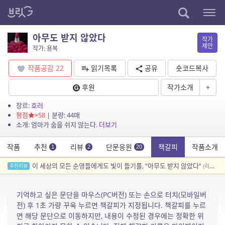
아무도 받지 않았다
작가
제안
작가: 용복
작품공감
22
읽기목록
공유
숏코드복사
후원
작가소개
+
장르:
호러
평점
×58
| 분량: 44매
소개: 엄마가 숨을 쉬지 않는다.
더보기
작품
추천
리뷰
단문응원
책갈피
작품소개
1
2
20
이 세상의 모든 순영들에게도 빛이 들기를, “아무도 받지 않았다”
추천리뷰
(리뷰어: 쥰노)
기억하고 싶은 문단을 마우스(PC버전) 또는 손으로 터치(모바일버
전) 후 1초 가량 꾸욱 누르면 책갈피가 지정됩니다. 책갈피를 누르
면 해당 문단으로 이동하지만, 내용이 수정된 경우에는 정확한 위