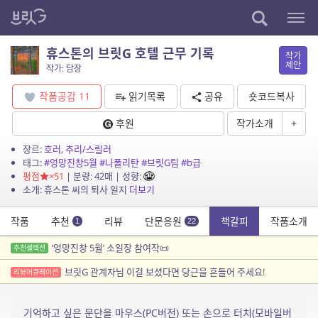
휴스톤의 브릿G 호텔 근무 기록
작가
제안
작가: 담장
작품공감
11
읽기목록
공유
숏코드복사
후원
작가소개
+
장르:
호러
,
추리/스릴러
태그:
#엉망진창5월
#나폴리탄
#브릿G팀
#b급
평점
×51
| 분량: 42매 | 성향:
소개: 휴스톤 씨의 퇴사 일지
더보기
작품
추천
리뷰
단문응원
책갈피
작품소개
1
22
‘엉망진창 5월’ 소일장 참여작📜
추천셀렉션
브릿G 관계자님 이걸 보셨다면 당근을 흔들어 주세요!
리뷰어큐레이션
기억하고 싶은 문단을 마우스(PC버전) 또는 손으로 터치(모바일버