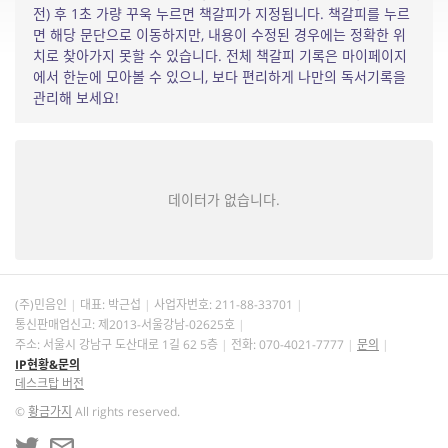
전) 후 1초 가량 꾸욱 누르면 책갈피가 지정됩니다. 책갈피를 누르
면 해당 문단으로 이동하지만, 내용이 수정된 경우에는 정확한 위
치로 찾아가지 못할 수 있습니다. 전체 책갈피 기록은 마이페이지
에서 한눈에 모아볼 수 있으니, 보다 편리하게 나만의 독서기록을
관리해 보세요!
데이터가 없습니다.
(주)민음인
대표: 박근섭
사업자번호:
211-88-33701
통신판매업신고: 제2013-서울강남-02625호
주소: 서울시 강남구 도산대로 1길 62 5층
전화: 070-4021-7777
문의
IP현황&문의
데스크탑 버전
©
황금가지
All rights reserved.