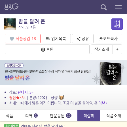
밤을 달려 온
작가
제안
작가: 연여름
작품공감
18
읽기목록
공유
숏코드복사
후원
작가소개
+
장르:
판타지
,
SF
평점
×54
| 분량: 120매 | 성향:
소개: 그대에게 밤은 아직 이릅니다. 조금 더 낮을 살아요, 온
더보기
작품
리뷰
단문응원
책갈피
작품소개
1
13
연여름 단편집, 밤을 달려 온🌕
추천셀렉션