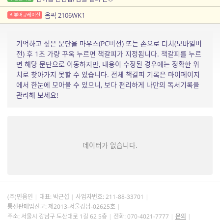
옴픽 2106WK1
리뷰어큐레이션
기억하고 싶은 문단을 마우스(PC버전) 또는 손으로 터치(모바일버
전) 후 1초 가량 꾸욱 누르면 책갈피가 지정됩니다. 책갈피를 누르
면 해당 문단으로 이동하지만, 내용이 수정된 경우에는 정확한 위
치로 찾아가지 못할 수 있습니다. 전체 책갈피 기록은 마이페이지
에서 한눈에 모아볼 수 있으니, 보다 편리하게 나만의 독서기록을
관리해 보세요!
데이터가 없습니다.
(주)민음인
대표: 박근섭
사업자번호:
211-88-33701
통신판매업신고: 제2013-서울강남-02625호
주소: 서울시 강남구 도산대로 1길 62 5층
전화: 070-4021-7777
문의