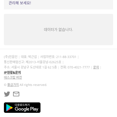
관리해 보세요!
데이터가 없습니다.
(주)민음인
대표: 박근섭
사업자번호:
211-88-33701
통신판매업신고: 제2013-서울강남-02625호
주소: 서울시 강남구 도산대로 1길 62 5층
전화: 070-4021-7777
문의
IP현황&문의
데스크탑 버전
©
황금가지
All rights reserved.