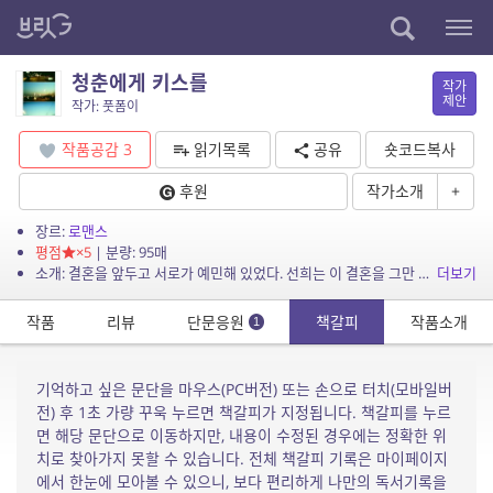
청춘에게 키스를
작가
제안
작가: 풋폼이
작품공감
3
읽기목록
공유
숏코드복사
후원
작가소개
+
장르:
로맨스
평점
×5
| 분량: 95매
소개: 결혼을 앞두고 서로가 예민해 있었다. 선희는 이 결혼을 그만 두자고 한다. 그도 박차고 나오고 싶었다. 남자라고 결혼에 예민하지 말라는 법있을까? 이기적이고 본인밖에 생각 안하는 ...
더보기
작품
리뷰
단문응원
책갈피
작품소개
1
기억하고 싶은 문단을 마우스(PC버전) 또는 손으로 터치(모바일버
전) 후 1초 가량 꾸욱 누르면 책갈피가 지정됩니다. 책갈피를 누르
면 해당 문단으로 이동하지만, 내용이 수정된 경우에는 정확한 위
치로 찾아가지 못할 수 있습니다. 전체 책갈피 기록은 마이페이지
에서 한눈에 모아볼 수 있으니, 보다 편리하게 나만의 독서기록을