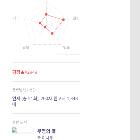
개그
참신
달달
발랄
JS chart by amCharts
평점
×2949
등록방식 / 분량
연재 (총 51회), 200자 원고지 1,348
매
출판 도서
무명의 별
글 이시우