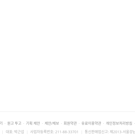
기
·
원고 투고
·
기획 제안
·
제안/제보
·
회원약관
·
유료이용약관
·
개인정보처리방침
·
|
대표: 박근섭
|
사업자등록번호: 211-88-33701
|
통신판매업신고: 제2013-서울강남