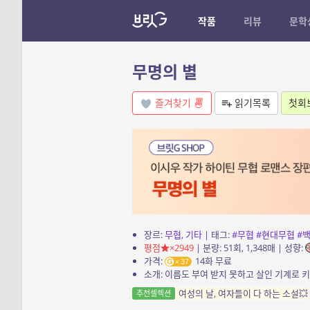
작품
리뷰
문학
무명의 별
즐겨찾기
읽기목록
첫회
장르:
무협
,
기타
| 태그:
#무협
#현대무협
#
평점
×2949
| 분량: 51회, 1,348매 | 성향:
가격:
14화 무료
37
소개: 이름도 부여 받지 못하고 살인 기계로 
여성의 날, 여자들이 다 하는 소설💥
추천셀렉션