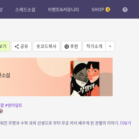
상
스레드소설
이벤트&커뮤니티
SHOP
보기
공유
숏코드복사
후원
작가소개
+
백합
#영어덜트
키워진 무명과 수학 과외 선생으로 부터 무공 까지 배우게 된 권별의 이야기.
더보기