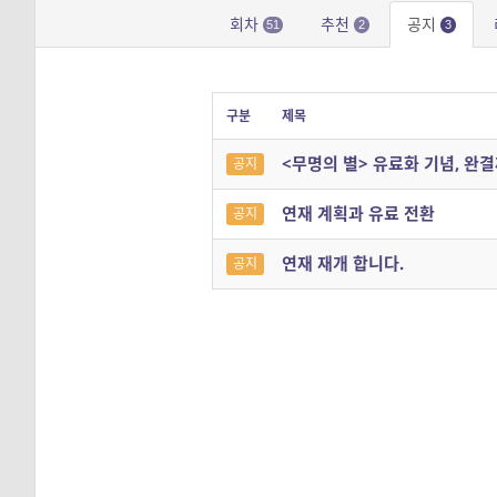
회차
추천
공지
51
2
3
구분
제목
<무명의 별> 유료화 기념, 완
공지
연재 계획과 유료 전환
공지
연재 재개 합니다.
공지