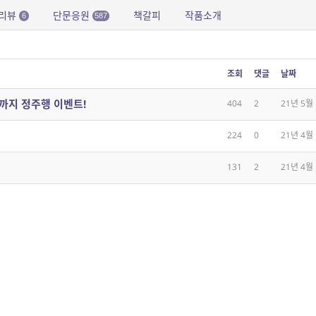
리뷰
단문응원
책갈피
작품소개
6
587
조회
댓글
날짜
결까지 정주행 이벤트!
404
2
21년 5월
224
0
21년 4월
131
2
21년 4월