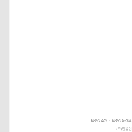
브릿G 소개
·
브릿G 둘러보
(주)민음인