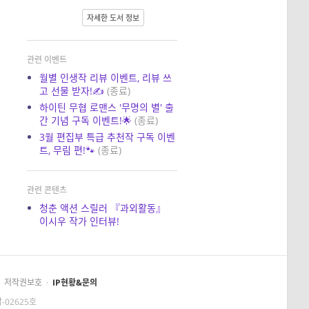
자세한 도서 정보
관련 이벤트
월별 인생작 리뷰 이벤트, 리뷰 쓰
고 선물 받자!✍️
(종료)
하이틴 무협 로맨스 '무명의 별' 출
간 기념 구독 이벤트!🌟
(종료)
3월 편집부 특급 추천작 구독 이벤
트, 무림 편!🐾
(종료)
관련 콘텐츠
청춘 액션 스릴러 『과외활동』
이시우 작가 인터뷰!
저작권보호
·
IP현황&문의
-02625호