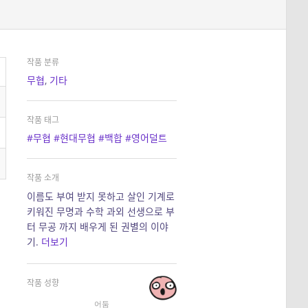
작품 분류
무협
,
기타
작품 태그
#무협
#현대무협
#백합
#영어덜트
작품 소개
이름도 부여 받지 못하고 살인 기계로
키워진 무명과 수학 과외 선생으로 부
터 무공 까지 배우게 된 권별의 이야
기.
더보기
작품 성향
어둠