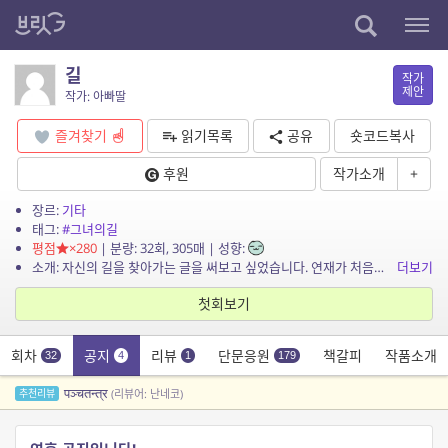
길
작가
제안
작가: 아빠딸
즐겨찾기
읽기목록
공유
숏코드복사
후원
작가소개
+
장르:
기타
태그:
#그녀의길
평점
×280
| 분량: 32회, 305매 | 성향:
소개: 자신의 길을 찾아가는 글을 써보고 싶었습니다. 연재가 처음이라 서툴 수 있는 점 양해부탁드립니다.
더보기
첫회보기
회차
공지
리뷰
단문응원
책갈피
작품소개
32
4
1
179
पञ्चतन्त्र
추천리뷰
(리뷰어: 난네코)