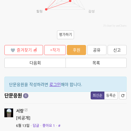
힐링
감성
JS chart by amCharts
평가하기
즐겨찾기
+작가
후원
공유
신고
다음회
목록
단문응원을 작성하려면
로그인
해야 합니다.
단문응원
최신순
등록순
6
서랑
[비공개]
6월 13일
·
답글
·
좋아요
1
·
#