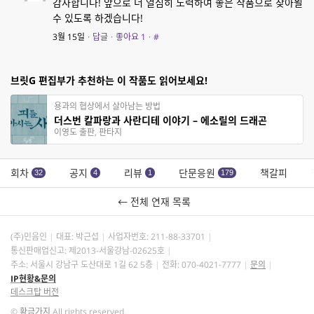
감사합니다! 앞으로 더 열심히 노력하여 좋은 작품으로 찾아뵐
수 있도록 하겠습니다!
3월 15일
·
답글
·
좋아요
1
·
#
브릿G 편집부가 추천하는 이 작품도 읽어보세요!
용과의 협상에서 살아남는 방법
더스번 칼파랑과 사란디테 이야기 – 에소릴의 드래곤
이영도 출판, 판타지
회차
공지
리뷰
단문응원
책갈피
32
4
1
179
← 전체 연재 목록
(주)민음인
대표: 박근섭
사업자번호:
211-88-33701
통신판매업신고: 제2013-서울강남-02625호
주소: 서울시 강남구 도산대로 1길 62 5층
전화: 070-4021-7777
문의
IP현황&문의
데스크탑 버전
©
황금가지
All rights reserved.