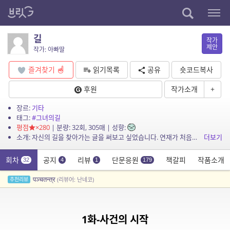
길
작가
제안
작가: 아빠딸
즐겨찾기
읽기목록
공유
숏코드복사
후원
작가소개
+
장르:
기타
태그:
#그녀의길
평점
×280
| 분량: 32회, 305매 | 성향:
소개: 자신의 길을 찾아가는 글을 써보고 싶었습니다. 연재가 처음이라 서툴 수 있는 점 양해부탁드립니다.
더보기
회차
공지
리뷰
단문응원
책갈피
작품소개
32
4
1
179
पञ्चतन्त्र
추천리뷰
(리뷰어: 난네코)
1화-사건의 시작