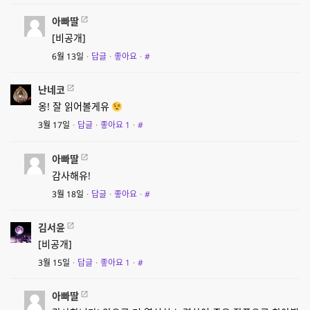
아빠딸
[비공개]
6월 13일
·
답글
·
좋아요
·
#
난네코
옹! 잘 읽어볼게유
3월 17일
·
답글
·
좋아요
1
·
#
아빠딸
감사해유!
3월 18일
·
답글
·
좋아요
·
#
김서윤
[비공개]
3월 15일
·
답글
·
좋아요
1
·
#
아빠딸