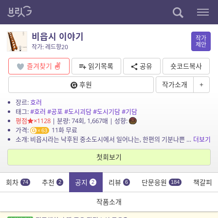
비읍시 이야기
작가
제안
작가: 레드향20
즐겨찾기
읽기목록
공유
숏코드복사
후원
작가소개
+
장르:
호러
태그:
#호러
#공포
#도시괴담
#도시기담
#기담
평점
×1128
| 분량: 74회, 1,667매 | 성향:
가격:
11화 무료
63
소개: 비읍시라는 낙후된 중소도시에서 일어나는, 한편의 기분나쁜 이야기들을 담았습니다.
더보기
첫회보기
회차
추천
공지
리뷰
단문응원
책갈피
74
2
2
6
184
작품소개