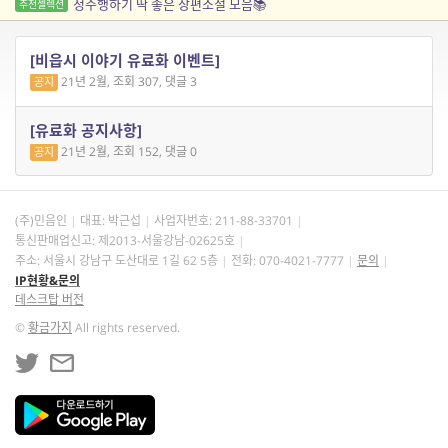
정주행하기 딱 좋은 장편소설 모음📚
추천셀렉션
[비읍시 이야기 유료화 이벤트]
21년 2월, 조회 307, 댓글 3
공지
[유료화 공지사항]
21년 2월, 조회 152, 댓글 0
공지
(주)민음인
대표: 박근섭
사업자번호:
211-88-33701
통신판매업신고: 제2013-서울강남-02625호
주소: 서울시 강남구 도산대로 1길 62 5층
전화: 070-4021-7777
문의
IP현황&문의
데스크탑 버전
©
황금가지
All rights reserved.