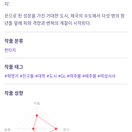
지’.
은으로 된 성문을 가진 거대한 도시, 제국의 수도에서 다섯 명의 청
년들 앞에 피와 격랑과 변혁의 계절이 시작된다.
작품 분류
판타지
작품 태그
#혁명가
#친구들
#대학
#도시
#GL
#여주물
#떼주물
#여성서사
작품 성향
어둠
슬픔
참신