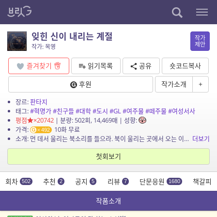
잊힌 신이 내리는 계절
작가
제안
작가: 목영
즐겨찾기
읽기목록
공유
숏코드복사
후원
작가소개
+
장르:
판타지
태그:
#혁명가
#친구들
#대학
#도시
#GL
#여주물
#떼주물
#여성서사
평점
×20742
| 분량: 502회, 14,469매 | 성향:
가격:
10화 무료
492
소개: 먼 데서 울리는 북소리를 들으라. 북이 울리는 곳에서 오는 이를 맞으라. 그분이 기뻐하신다. 너희가 잊었던 신께서 너희 앞에 내리시리라. 그분이 내리는 계절에 너희 일생은 스쳐가는...
더보기
첫회보기
회차
추천
공지
리뷰
단문응원
책갈피
502
2
5
7
1680
작품소개