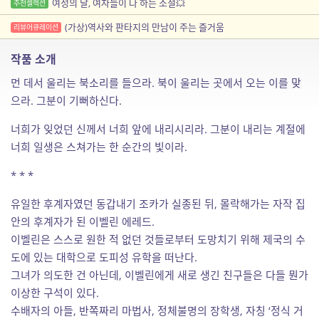
여성의 날, 여자들이 다 하는 소설💥
추천셀렉션
(가상)역사와 판타지의 만남이 주는 즐거움
리뷰어큐레이션
작품 소개
먼 데서 울리는 북소리를 들으라. 북이 울리는 곳에서 오는 이를 맞
으라. 그분이 기뻐하신다.
너희가 잊었던 신께서 너희 앞에 내리시리라. 그분이 내리는 계절에
너희 일생은 스쳐가는 한 순간의 빛이라.
* * *
유일한 후계자였던 동갑내기 조카가 실종된 뒤, 몰락해가는 자작 집
안의 후계자가 된 이벨린 에레드.
이벨린은 스스로 원한 적 없던 것들로부터 도망치기 위해 제국의 수
도에 있는 대학으로 도피성 유학을 떠난다.
그녀가 의도한 건 아닌데, 이벨린에게 새로 생긴 친구들은 다들 뭔가
이상한 구석이 있다.
수배자의 아들, 반쪽짜리 마법사, 정체불명의 장학생, 자칭 ‘정식 거