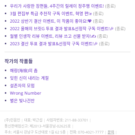
우리가 사랑한 장편들, 4주간의 릴레이 정주행 이벤트!
(종료)
3월 편집부 특급 추천작 구독 이벤트, 혁명 편!✊
(종료)
2022 상반기 결산 이벤트, 이 작품이 좋아요!💖
(종료)
2022 올해의 브릿G 투표 결과 발표&선정작 구독 이벤트!🎉
(종료)
월별 인생작 리뷰 이벤트, 리뷰 쓰고 선물 받자!✍️
(종료)
2023 결산 투표 결과 발표&선정작 구독 이벤트!🎉
(종료)
작가의 작품들
해랑(海狼)의 춤
잊힌 신이 내리는 계절
설존자의 모험
Wrong Number
별은 빛나건만
(주)민음인
대표: 박근섭
사업자번호:
211-88-33701
통신판매업신고: 제2013-서울강남-02625호
주소: 서울시 강남구 도산대로 1길 62 5층
전화: 070-4021-7777
문의