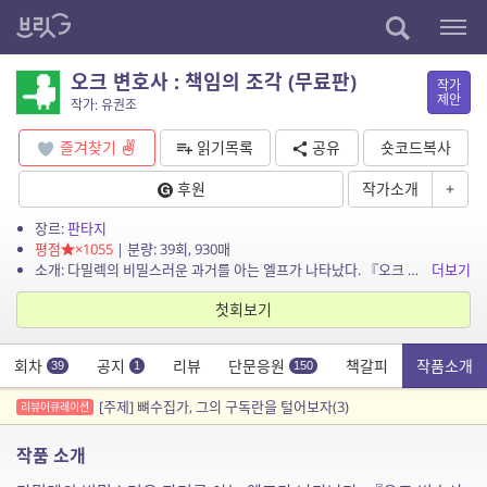
오크 변호사 : 책임의 조각 (무료판)
작가
제안
작가: 유권조
즐겨찾기
읽기목록
공유
숏코드복사
후원
작가소개
+
장르:
판타지
평점
×1055
| 분량: 39회, 930매
소개: 다밀렉의 비밀스러운 과거를 아는 엘프가 나타났다. 『오크 변호사 : 독수의 과실』에 이어 새로운 사건들이 벌어지고, 그 가운데서 수수께끼가 하나둘 나타나는데… 과연 오크...
더보기
첫회보기
회차
공지
리뷰
단문응원
책갈피
작품소개
39
1
150
[주제] 뼈수집가, 그의 구독란을 털어보자(3)
리뷰어큐레이션
작품 소개