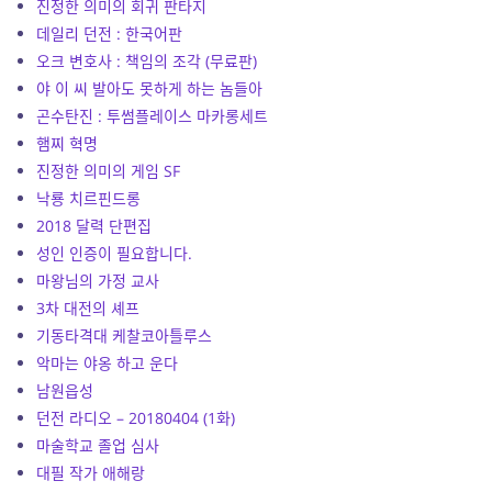
진정한 의미의 회귀 판타지
데일리 던전 : 한국어판
오크 변호사 : 책임의 조각 (무료판)
야 이 씨 발아도 못하게 하는 놈들아
곤수탄진 : 투썸플레이스 마카롱세트
햄찌 혁명
진정한 의미의 게임 SF
낙룡 치르핀드롱
2018 달력 단편집
성인 인증이 필요합니다.
마왕님의 가정 교사
3차 대전의 셰프
기동타격대 케찰코아틀루스
악마는 야옹 하고 운다
남원읍성
던전 라디오 – 20180404 (1화)
마술학교 졸업 심사
대필 작가 애해랑