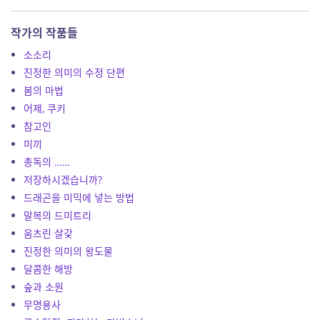
작가의 작품들
소소리
진정한 의미의 수정 단편
봄의 마법
어제, 쿠키
참고인
미끼
총독의 ……
저장하시겠습니까?
드래곤을 미믹에 넣는 방법
말복의 드미트리
움츠린 살갗
진정한 의미의 왕도물
달콤한 해방
숲과 소원
무명용사