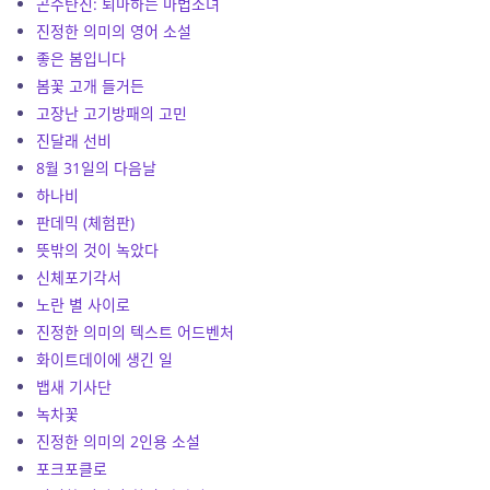
곤수탄진: 퇴마하는 마법소녀
진정한 의미의 영어 소설
좋은 봄입니다
봄꽃 고개 들거든
고장난 고기방패의 고민
진달래 선비
8월 31일의 다음날
하나비
판데믹 (체험판)
뜻밖의 것이 녹았다
신체포기각서
노란 별 사이로
진정한 의미의 텍스트 어드벤처
화이트데이에 생긴 일
뱁새 기사단
녹차꽃
진정한 의미의 2인용 소설
포크포클로