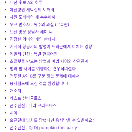
대선 후보 A의 하루
야전병원 세탁실의 도깨비
차원 도깨비의 세 수수께끼
오크 변호사 : 독수의 과실 (무료판)
던전 방문 상담사 혜미 씨
진정한 의미의 게임 판타지
기계식 항공기의 발명이 드래곤에게 미치는 영향
데일리 던전 : 특별 한국어판
초콜릿을 만드는 방법과 마법 사이의 상관관계
별과 별 사이를 여행하는 견우직녀설화
전투원 A와 B를 구분 짓는 문제에 대해서
용사월드에 오신 것을 환영합니다!
개소리
라스트 산타클로스
곤수탄진 : 메리 크리스마스
시야
출근길에 납치를 당했다면 용서받을 수 있을까요?
곤수탄진 : DJ DJ pumpkin this party