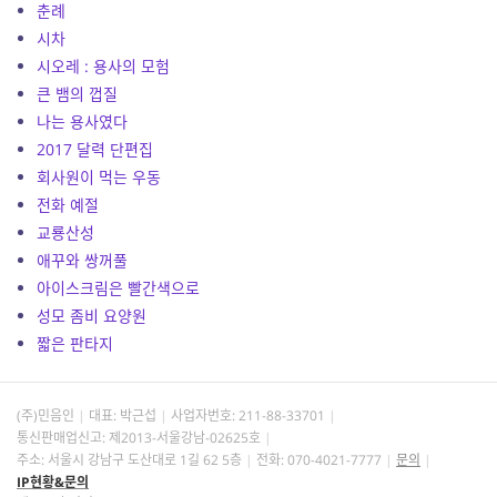
춘례
시차
시오레 : 용사의 모험
큰 뱀의 껍질
나는 용사였다
2017 달력 단편집
회사원이 먹는 우동
전화 예절
교룡산성
애꾸와 쌍꺼풀
아이스크림은 빨간색으로
성모 좀비 요양원
짧은 판타지
(주)민음인
대표: 박근섭
사업자번호:
211-88-33701
통신판매업신고: 제2013-서울강남-02625호
주소: 서울시 강남구 도산대로 1길 62 5층
전화: 070-4021-7777
문의
IP현황&문의