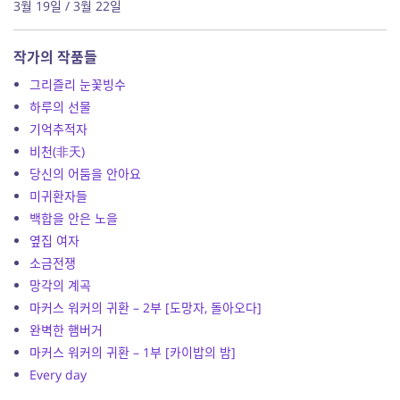
3월 19일 / 3월 22일
작가의 작품들
그리즐리 눈꽃빙수
하루의 선물
기억추적자
비천(非天)
당신의 어둠을 안아요
미귀환자들
백합을 안은 노을
옆집 여자
소금전쟁
망각의 계곡
마커스 워커의 귀환 – 2부 [도망자, 돌아오다]
완벽한 햄버거
마커스 워커의 귀환 – 1부 [카이밥의 밤]
Every day