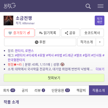
소금전쟁
작가
제안
작가: KRimmer
즐겨찾기
읽기목록
공유
숏코드복사
후원
작가소개
+
장르:
판타지
,
로맨스
태그:
#판타지
#이세계
#포탈
#역사
#마법
#드래곤
#엘프
#힐러
#인사동
#
한국형판타지
평점
×45
| 분량: 43회, 1,151매 | 성향:
소개: 대학에서 국사학을 전공하고, 대기업 취업에 번번히 낙방해 편의점에서 알바하던 강민준(28세)은 삼촌의 갑작스러운 죽음으로 인사동 고미술상을 물려받는다. 삼촌의 고미술상 지하에서 이...
더보기
첫회보기
회차
공지
리뷰
단문응원
책갈피
작품소개
43
2
12
작품 소개