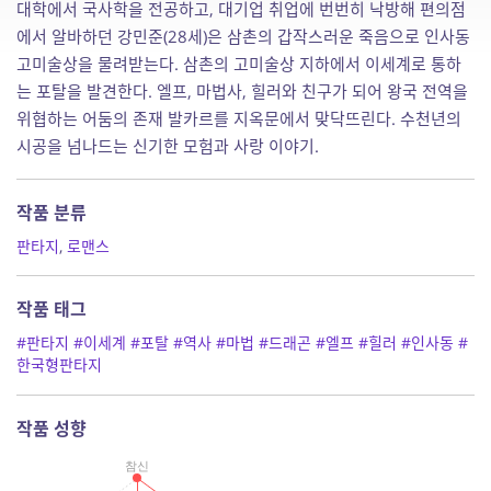
대학에서 국사학을 전공하고, 대기업 취업에 번번히 낙방해 편의점
에서 알바하던 강민준(28세)은 삼촌의 갑작스러운 죽음으로 인사동
고미술상을 물려받는다. 삼촌의 고미술상 지하에서 이세계로 통하
는 포탈을 발견한다. 엘프, 마법사, 힐러와 친구가 되어 왕국 전역을
위협하는 어둠의 존재 발카르를 지옥문에서 맞닥뜨린다. 수천년의
시공을 넘나드는 신기한 모험과 사랑 이야기.
작품 분류
판타지
,
로맨스
작품 태그
#판타지
#이세계
#포탈
#역사
#마법
#드래곤
#엘프
#힐러
#인사동
#
한국형판타지
작품 성향
참신