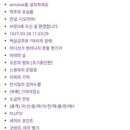
window를 설치하세요
척추와 유실물
안녕, 디오라마!
브릿G에 오신 걸 환영합니다.
1627-03-28 11:23:29
백설공주와 7마리의 양떼
어디선가 벗어나지 못할 향기가
마야의 날
오온의 범위 [초기중단편]
스윙바이 온칼로
미뢰의 기억
안식일의 임마누엘
[부록] 기억저장소
소금의 잔상
{충격} 귀/신/동/력/가/전/제/품/판/매/!
PLUTO
세이브 포인트
굿바이, 마이 행거