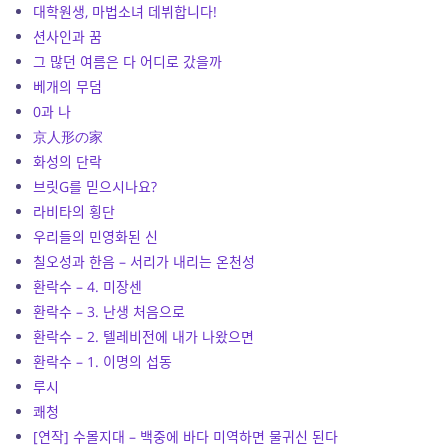
대학원생, 마법소녀 데뷔합니다!
션사인과 꿈
그 많던 여름은 다 어디로 갔을까
베개의 무덤
0과 나
京人形の家
화성의 단락
브릿G를 믿으시나요?
라비타의 횡단
우리들의 민영화된 신
칠오성과 한음 – 서리가 내리는 온천성
환락수 – 4. 미장센
환락수 – 3. 난생 처음으로
환락수 – 2. 텔레비전에 내가 나왔으면
환락수 – 1. 이명의 섭동
루시
쾌청
[연작] 수몰지대 – 백중에 바다 미역하면 물귀신 된다