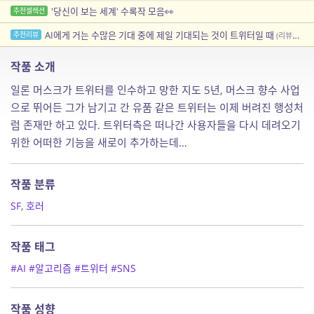
'당신이 보는 세계' 수록작 모음👀
추천셀렉션
AI에게 거는 수많은 기대 중에 제일 기대되는 것이 트위터일 때
추천리뷰
(리뷰어: 일요일)
작품 소개
일론 머스크가 트위터를 인수하고 망한 지도 5년, 머스크 향수 사업
으로 뛰어든 그가 남기고 간 유품 같은 트위터는 이제 버려진 행성처
럼 존재만 하고 있다. 트위터측은 떠나간 사용자들을 다시 데려오기
위한 어떠한 기능을 새로이 추가하는데…
작품 분류
SF
,
호러
작품 태그
#AI
#알고리즘
#트위터
#SNS
작품 성향