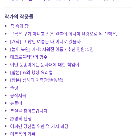
작가의 작품들
꿈 속의 담
구름은 구가 아니고 산은 원뿔이 아니며 유령으로 된 산맥은,
[개작] 그 많던 여름은 다 어디로 갔을까
[놀이 복원] 가제: 지워진 이름 / 추천 인원: 5인
매크로폴리탄의 향수
어떤 눈송이에는 눈사태에 대한 책임이
[합본] %의 행성 요리법
[합본] 심해의 지족관(地族館)
슬릿
공작지옥
뉴폴더
분실물 찾아드립니다!
故양의 탄생
어쩌면 당신을 위한 몇 가지 괴담
미분음의 기록