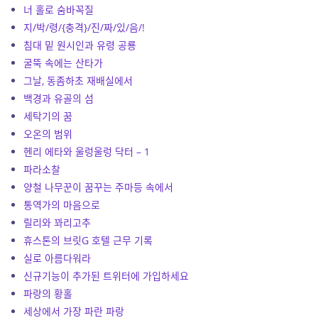
너 홀로 숨바꼭질
지/박/령/{충격}/진/짜/있/음/!
침대 밑 원시인과 유령 공룡
굴뚝 속에는 산타가
그날, 동좀하초 재배실에서
백경과 유골의 섬
세탁기의 꿈
오온의 범위
헨리 에타와 울렁울렁 닥터 – 1
파라소찰
양철 나무꾼이 꿈꾸는 주마등 속에서
통역가의 마음으로
릴리와 꽈리고추
휴스톤의 브릿G 호텔 근무 기록
실로 아름다워라
신규기능이 추가된 트위터에 가입하세요
파랑의 황홀
세상에서 가장 파란 파랑