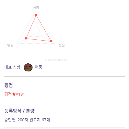
어둠
발랄
참신
JS chart by amCharts
대표 성향:
어둠
평점
평점
×191
등록방식 / 분량
중단편, 200자 원고지 67매