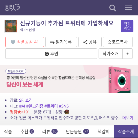
신규기능이 추가된 트위터에 가입하세요
작가
제안
작가: 담장
작품공감
41
읽기목록
공유
숏코드복사
후원
작가소개
+
장르:
SF
,
호러
태그:
#AI
#알고리즘
#트위터
#SNS
평점
×191
| 분량: 67매 | 성향:
소개: 일론 머스크가 트위터를 인수하고 망한 지도 5년, 머스크 향수 사업으로 뛰어든 그가 남기고 간 유품 같은 트위터는 이제 버려진 행성처럼 존재만 하고 있다. 트위터측은 떠나간 사용자...
더보기
작품
추천
리뷰
단문응원
책갈피
작품소개
2
10
77