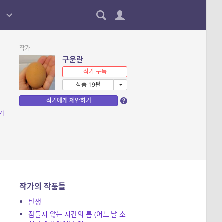
작가
구운란
작가 구독
작품 19편
작가에게 제안하기
기
작가의 작품들
탄생
잠들지 않는 시간의 틈 (어느 날 소