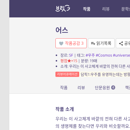
작품
리뷰
문학
어스
작품공감
3
읽기목록
공
장르:
SF
| 태그:
#우주
#Cosmos
#universe
평점
×15
| 분량: 19매
담픽1:우주를 유영하는데는 방
리뷰어큐레이션
작품
리뷰
단문응원
책
4
작품 소개
우리는 이 사고체계 바깥의 전혀 다른 사고
의 생명체를 찾는다면 우리와 비슷할까요…