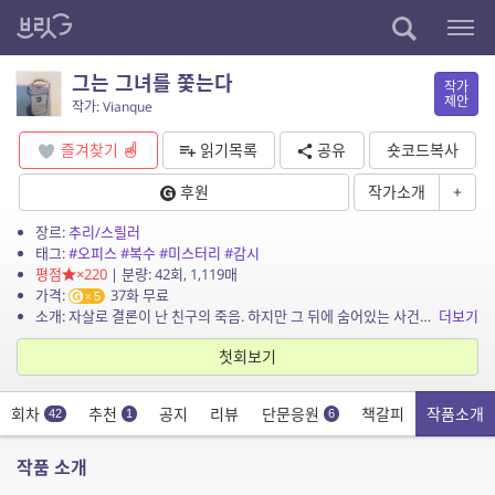
그는 그녀를 쫓는다
작가
제안
작가: Vianque
즐겨찾기
읽기목록
공유
숏코드복사
후원
작가소개
+
장르:
추리/스릴러
태그:
#오피스
#복수
#미스터리
#감시
평점
×220
| 분량: 42회, 1,119매
가격:
37화 무료
5
소개: 자살로 결론이 난 친구의 죽음. 하지만 그 뒤에 숨어있는 사건의 피의자를 쫓는 남자 진성현. 늘 눈에 띠지 않고 특별할 것 없이 살아왔지만, 어느 날 찾아온 사랑에 행복과 불안을 ...
더보기
첫회보기
회차
추천
공지
리뷰
단문응원
책갈피
작품소개
42
1
6
작품 소개