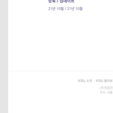
등록 / 업데이트
21년 10월 / 21년 10월
브릿G 소개
·
브릿G 둘러보
(주)민음인
주소: 서울