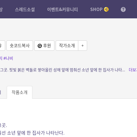
상
스레드소설
이벤트&커뮤니티
SHOP
유
숏코드복사
후원
작가소개
+
지
#나비
소개: 눈 앞을 어지럽히는 나비를 따라 도착한 그곳. 핏빛 붉은 벽돌로 쌓아올린 성채 앞에 멈춰선 소년 앞에 한 집사가 나타난다. 집사는 소년을 성의 손님으로 초대한다고 말한다. 이곳은 ...
더보
피
작품소개
그곳.
선 소년 앞에 한 집사가 나타난다.