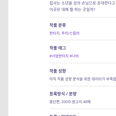
집사는 소년을 성의 손님으로 초대한다고
이곳은 대체 뭘 하는 곳일까?
작품 분류
판타지
,
추리/스릴러
작품 태그
#서양판타지
#나비
작품 성향
아직 작품 성향 분석을 위한 데이터가 부족합
등록방식 / 분량
중단편, 200자 원고지 48매