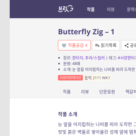
작품
리뷰
문학
Butterfly Zig – 1
작품공감
4
읽기목록
공
장르:
판타지
,
추리/스릴러
| 태그:
#서양판타
분량: 48매
옴픽 2111 WK1
리뷰어큐레이션
작품
리뷰
단문응원
책갈
작품 소개
눈 앞을 어지럽히는 나비를 따라 도착한 
핏빛 붉은 벽돌로 쌓아올린 성채 앞에 멈춰