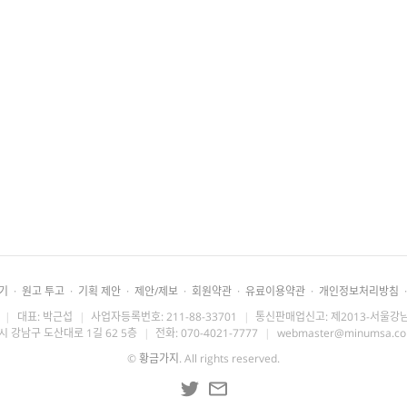
기
·
원고 투고
·
기획 제안
·
제안/제보
·
회원약관
·
유료이용약관
·
개인정보처리방침
·
|
대표: 박근섭
|
사업자등록번호: 211-88-33701
|
통신판매업신고: 제2013-서울강남
시 강남구 도산대로 1길 62 5층
|
전화: 070-4021-7777
|
webmaster@minumsa.c
©
황금가지
. All rights reserved.