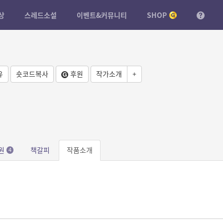
상
스레드소설
이벤트&커뮤니티
SHOP
유
숏코드복사
후원
작가소개
+
원
책갈피
작품소개
4