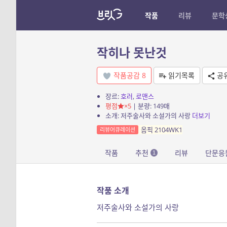
작품
리뷰
문학
작히나 못난것
작품공감
8
읽기목록
공
장르:
호러
,
로맨스
평점
×5
| 분량: 149매
소개: 저주술사와 소설가의 사랑
더보기
옴픽 2104WK1
리뷰어큐레이션
작품
추천
리뷰
단문응
1
작품 소개
저주술사와 소설가의 사랑