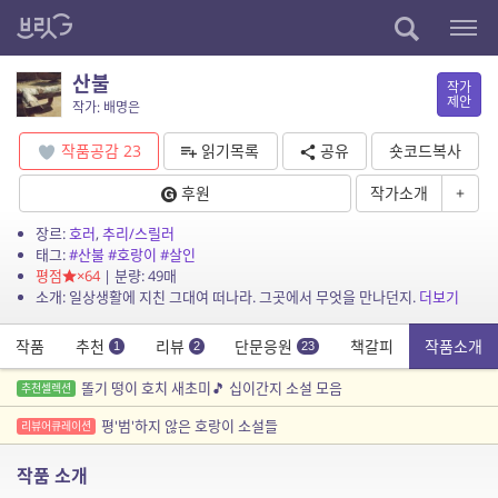
산불
작가
제안
작가: 배명은
작품공감
23
읽기목록
공유
숏코드복사
후원
작가소개
+
장르:
호러
,
추리/스릴러
태그:
#산불
#호랑이
#살인
평점
×64
| 분량: 49매
소개: 일상생활에 지친 그대여 떠나라. 그곳에서 무엇을 만나던지.
더보기
작품
추천
리뷰
단문응원
책갈피
작품소개
1
2
23
똘기 떵이 호치 새초미🎵 십이간지 소설 모음
추천셀렉션
평'범'하지 않은 호랑이 소설들
리뷰어큐레이션
작품 소개