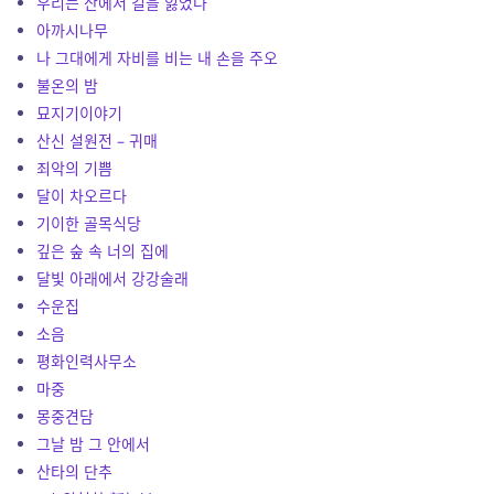
우리는 산에서 길을 잃었다
아까시나무
나 그대에게 자비를 비는 내 손을 주오
불온의 밤
묘지기이야기
산신 설원전 – 귀매
죄악의 기쁨
달이 차오르다
기이한 골목식당
깊은 숲 속 너의 집에
달빛 아래에서 강강술래
수운집
소음
평화인력사무소
마중
몽중견담
그날 밤 그 안에서
산타의 단추