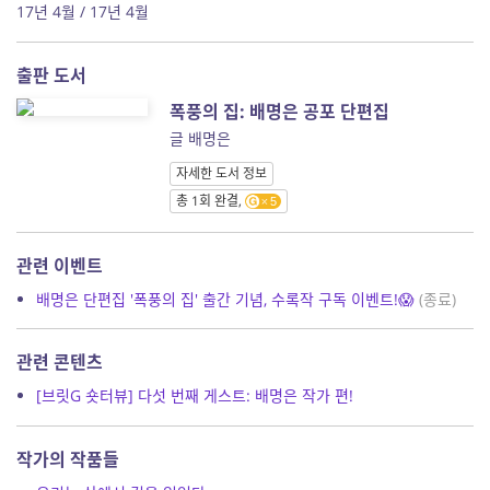
17년 4월 / 17년 4월
출판 도서
폭풍의 집: 배명은 공포 단편집
글 배명은
자세한 도서 정보
총 1회 완결,
5
관련 이벤트
배명은 단편집 '폭풍의 집' 출간 기념, 수록작 구독 이벤트!😱
(종료)
관련 콘텐츠
[브릿G 숏터뷰] 다섯 번째 게스트: 배명은 작가 편!
작가의 작품들