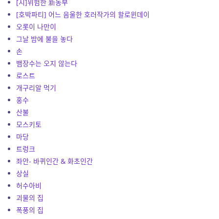
[시]위험한 新농부
[호박파티] 어느 음울한 호러작가의 할로윈데이
오롯이 나만이
그날 밤에 불을 놓다
손
뱀장수는 오지 않는다
로스트
개구리알 먹기
홍수
산불
모스키토
마당
트렁크
좌안- 바퀴인간 & 화초인간
상실
허수아비
괴물의 집
폭풍의 집