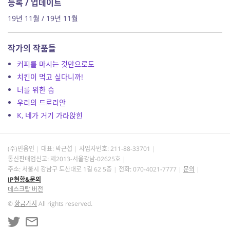
등록 / 업데이트
19년 11월 / 19년 11월
작가의 작품들
커피를 마시는 것만으로도
치킨이 먹고 싶다니까!
너를 위한 숨
우리의 드로리안
K, 네가 거기 가라앉힌
(주)민음인
대표: 박근섭
사업자번호:
211-88-33701
통신판매업신고: 제2013-서울강남-02625호
주소: 서울시 강남구 도산대로 1길 62 5층
전화: 070-4021-7777
문의
IP현황&문의
데스크탑 버전
©
황금가지
All rights reserved.