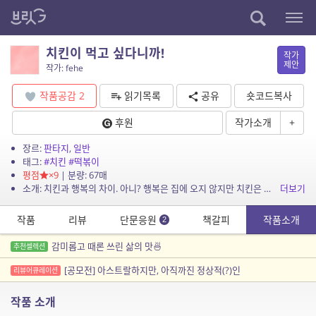
치킨이 먹고 싶다니까!
작가
제안
작가: fehe
작품공감
2
읽기목록
공유
숏코드복사
후원
작가소개
+
장르:
판타지
,
일반
태그:
#치킨
#떡볶이
평점
×9
| 분량: 67매
소개: 치킨과 행복의 차이. 아니? 행복은 집에 오지 않지만 치킨은 우리 집에 와. 그러면 행복해져.
더보기
작품
리뷰
단문응원
책갈피
작품소개
2
감미롭고 때론 쓰린 삶의 맛🍜
추천셀렉션
[공모전] 아스트랄하지만, 아직까진 정상적(?)인
리뷰어큐레이션
작품 소개