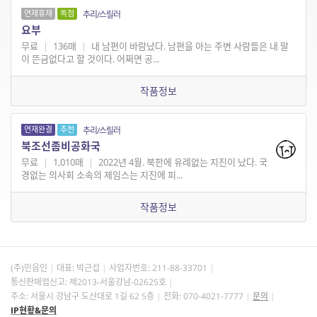
연재휴재
독점
추리/스릴러
요부
무료
|
136매
|
내 남편이 바람났다. 남편을 아는 주변 사람들은 내 말
이 뜬금없다고 할 것이다. 어쩌면 공...
작품정보
연재완결
추천
추리/스릴러
북조선좀비공화국
무료
|
1,010매
|
2022년 4월. 북한에 유례없는 지진이 났다. 국
경없는 의사회 소속의 제임스는 지진에 피...
작품정보
(주)민음인
대표: 박근섭
사업자번호:
211-88-33701
통신판매업신고: 제2013-서울강남-02625호
주소: 서울시 강남구 도산대로 1길 62 5층
전화: 070-4021-7777
문의
IP현황&문의