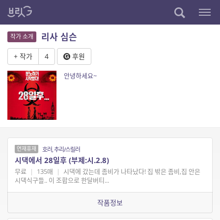
리사 심슨
작가 소개
+ 작가
4
후원
안녕하세요~
연재휴재
호러, 추리/스릴러
시댁에서 28일후 (부제:시.2.8)
무료
|
135매
|
시댁에 갔는데 좀비가 나타났다! 집 밖은 좀비,집 안은
시댁식구들.. 이 조합으로 한달버티...
작품정보