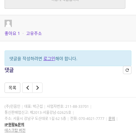
호러
|
아그책
중단편
좋아요
1
·
고유주소
댓글을 작성하려면
로그인
해야 합니다.
댓글
목록
(주)민음인
대표: 박근섭
사업자번호:
211-88-33701
통신판매업신고: 제2013-서울강남-02625호
주소: 서울시 강남구 도산대로 1길 62 5층
전화: 070-4021-7777
문의
IP현황&문의
데스크탑 버전