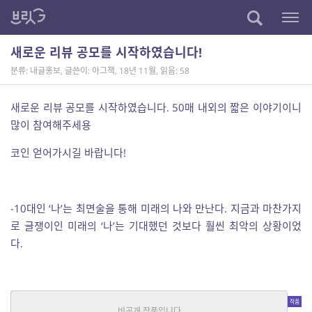
새로운 리뷰 공모를 시작하였습니다!
분류: 내글홍보
,
글쓴이: 아그책
,
18년 11월
,
읽음: 58
새로운 리뷰 공모를 시작하였습니다. 50매 내외의 짧은 이야기이니
많이 참여해주세용
코인 얻어가시길 바랍니다!
-10대인 ‘나’는 최면술을 통해 미래의 나와 만난다. 지금과 마찬가지
로 글쟁이인 미래의 ‘나’는 기대했던 것보다 훨씬 최악의 상황이었
다.
미리보기