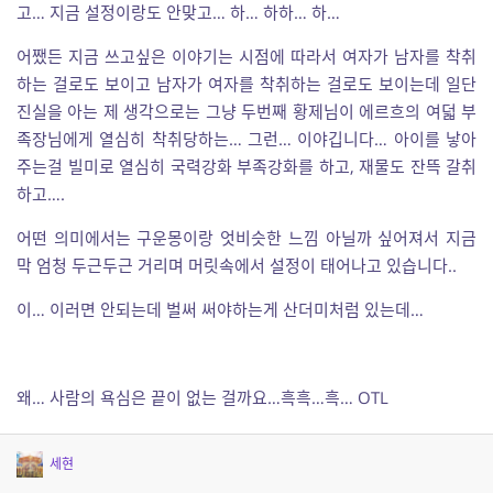
고… 지금 설정이랑도 안맞고… 하… 하하… 하…
어쨌든 지금 쓰고싶은 이야기는 시점에 따라서 여자가 남자를 착취
하는 걸로도 보이고 남자가 여자를 착취하는 걸로도 보이는데 일단
진실을 아는 제 생각으로는 그냥 두번째 황제님이 에르흐의 여덟 부
족장님에게 열심히 착취당하는… 그런… 이야깁니다… 아이를 낳아
주는걸 빌미로 열심히 국력강화 부족강화를 하고, 재물도 잔뜩 갈취
하고….
어떤 의미에서는 구운몽이랑 엇비슷한 느낌 아닐까 싶어져서 지금
막 엄청 두근두근 거리며 머릿속에서 설정이 태어나고 있습니다..
이… 이러면 안되는데 벌써 써야하는게 산더미처럼 있는데…
왜… 사람의 욕심은 끝이 없는 걸까요…흑흑…흑… OTL
세현