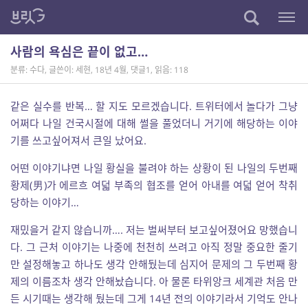
사람의 욕심은 끝이 없고…
분류: 수다
,
글쓴이: 세현
,
18년 4월
,
댓글1
,
읽음: 118
같은 실수를 반복… 할 지도 모르겠습니다. 트위터에서 놀다가 그냥
어쩌다 나일 건국시절에 대해 썰을 풀었더니 거기에 해당하는 이야
기를 쓰고싶어져서 큰일 났어요.
어떤 이야기냐면 나일 황실을 불려야 하는 상황이 된 나일의 두번째
황제(男)가 에르흐 여덟 부족의 협조를 얻어 아내를 여덟 얻어 착취
당하는 이야기…
재밌을거 같지 않습니까…. 저는 벌써부터 보고싶어졌어요 망했습니
다. 그 근처 이야기는 나중에 천천히 쓰려고 아직 정말 중요한 줄기
만 설정해놓고 하나도 생각 안해뒀는데 심지어 문제의 그 두번째 황
제의 이름조차 생각 안해놨습니다. 아 물론 타위앙크 세계관 처음 만
든 시기때는 생각해 뒀는데 그게 14년 전의 이야기라서 기억도 안나