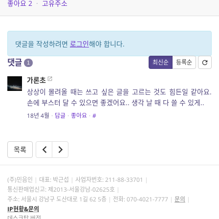
좋아요
2
·
고유주소
댓글을 작성하려면
로그인
해야 합니다.
댓글
최신순
등록순
1
가론초
상상이 몰려올 때는 쓰고 싶은 글을 고르는 것도 힘든일 같아요.
손에 부스터 달 수 있으면 좋겠어요.. 생각 날 때 다 쓸 수 있게..
18년 4월
·
답글
·
좋아요
·
#
목록
(주)민음인
대표: 박근섭
사업자번호:
211-88-33701
통신판매업신고: 제2013-서울강남-02625호
주소: 서울시 강남구 도산대로 1길 62 5층
전화: 070-4021-7777
문의
IP현황&문의
데스크탑 버전