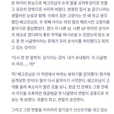
온 파이터 본능으로 배고프남의 손과 발을 상처투성이로 만들
고 유유히 창밖으로 사라져 버렸다. 멍청한 집사 놈 같으니라는
경멸어린 눈빛과 함께. 이래서 검은 고양이는 안 돼 하고 생각
했던 배고프남은, 두 번째 아이는 하얀 털의 페르시안 고양이를
들이기로 결심했었다. 깜디 이 나쁜 냥. 나쁜 냥! 하지만 상식이
의 애교로 깜디와의 좋은 추억을 떠나보낼 수 있었는데 듣도 보
도 못 한 너굴맨이라는 존재가 우리 상식이를 처리했다고 외치
고 있는 것이다!
“다시 한 번 말하지. 상식이는 갔어. 내가 보내줬어. 이 너굴맨
이 처리……억!”
억? 배고프남은 이 억양에서 바뀌는 분위기를 감지했다! 뭔가에
공격당한 것이다! 몸이 다시 움직이기 시작한다. 배고프남이 고
개를 돌려 목소리가 들린 곳을 보니, 방금 전 만해도 그릇 안에
서 자신을 유혹하던 탱글탱글 한 너굴맨의 면발이 공중으로 치
솟는 게 보였다. 국물이 튀고, 면발이 승천한다.
그리고 그런 면발을 이리저리 갈기갈기 산산조각을 내고 있는