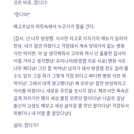
것은 바로, 깜디다!
“깜디야!”
배고프남의 머릿속에서 누군가가 말을 건다.
[집사. 넌 너무 멍청행. 식사란 자고로 이지가지 메뉴가 달라야
한당. 내가 잠깐 아팠다고 걱정돼서 계속 맛대가리 없는 병원
식만 먹이면, 아 날 생각해줘서 고마워 역시 넌 훌륭한 집사야
이럴 거라고 생각했냥! 유리나리(방광염 치료 사료) 병원 식은
너무 짜다냥! 그만 좀 먹여냥! 남자가 돼서 방광염 정도 걸려 볼
수도 있지 그걸 뭐가 그렇게 걱정 된다고 짜디짠 병원 식만 쳐
먹이냥! 그래서 네게 경고했다냥! 왜 모르냥! 잠깐 반성하라고
자리를 비웠더니, 새로운 주인을 모시지 않나. 페르시안 족속은
곱게 자라기만 했지 세상 물정 모른단 말이다냥! 나같은 길냥
출신이 고생도 해보고 세상 살아갈 줄 안단 말이다냥! 걱정되서
와봤더니 내 이럴 줄 알았다냥!]
설마, 깜디가?