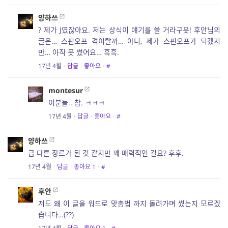
양하쓰
? 제가 J였잖아요. 저는 상식이 얘기를 쓸 거라구욧! 후안님의
글은… 스핀오프 격이랄까… 아니, 제가 스핀오프가 되겠지
만… 아직 못 썼어요… 흑흑.
17년 4월
·
답글
·
좋아요
·
#
montesur
이분들.. 참. ㅋㅋㅋ
17년 4월
·
답글
·
좋아요
·
#
양하쓰
급 다른 장르가 된 것 같지만 꽤 매력적인 걸요? 후후.
17년 4월
·
답글
·
좋아요
1
·
#
후안
저도 왜 이 글을 워드로 맞춤법 까지 돌려가며 썼는지 모르겠
습니다…(??)