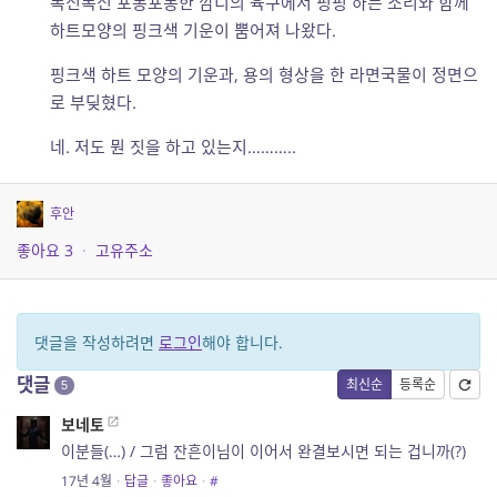
폭신폭신 포동포동한 깜디의 육구에서 핑핑 하는 소리와 함께
하트모양의 핑크색 기운이 뿜어져 나왔다.
핑크색 하트 모양의 기운과, 용의 형상을 한 라면국물이 정면으
로 부딪혔다.
네. 저도 뭔 짓을 하고 있는지………..
후안
좋아요
3
·
고유주소
댓글을 작성하려면
로그인
해야 합니다.
댓글
최신순
등록순
5
보네토
이분들(…) / 그럼 잔흔이님이 이어서 완결보시면 되는 겁니까(?)
17년 4월
·
답글
·
좋아요
·
#