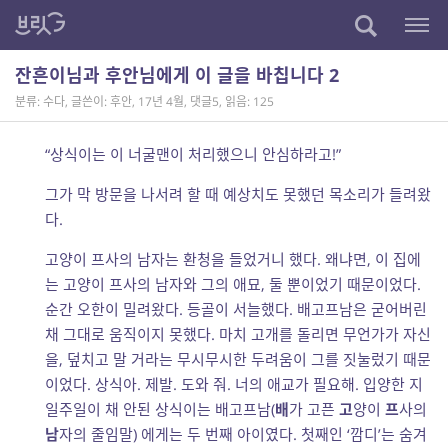
잔흔이님과 후안님에게 이 글을 바칩니다 2
분류: 수다
,
글쓴이: 후안
,
17년 4월
,
댓글5
,
읽음: 125
“상식이는 이 너굴맨이 처리했으니 안심하라고!”
그가 막 방문을 나서려 할 때 예상치도 못했던 목소리가 들려왔
다.
고양이 프사의 남자는 환청을 들었거니 했다. 왜냐면, 이 집에
는 고양이 프사의 남자와 그의 애묘, 둘 뿐이었기 때문이었다.
순간 오한이 밀려왔다. 등골이 서늘했다. 배고프남은 굳어버린
채 그대로 움직이지 못했다. 마치 고개를 돌리면 무언가가 자신
을, 덮치고 말 거라는 무시무시한 두려움이 그를 짓눌렀기 때문
이었다. 상식아. 제발. 도와 줘. 너의 애교가 필요해. 입양한 지
일주일이 채 안된 상식이는 배고프남(
배
가 고픈
고
양이
프
사의
남
자의 줄임말) 에게는 두 번째 아이였다. 첫째인 ‘깜디’는 숨겨