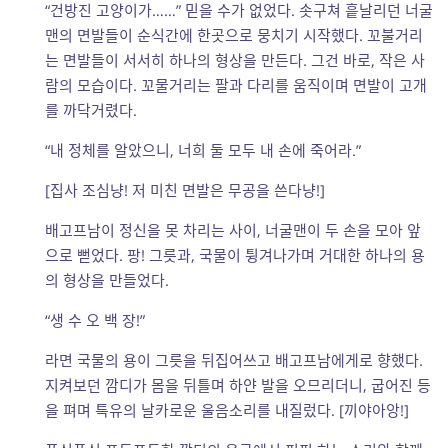
“건방진 고양이가……” 믿을 수가 없었다. 솟구쳐 흩날리던 너굴
맨의 면발들이 순식간에 한곳으로 뭉치기 시작했다. 꼬불거리
는 면발들이 서서히 하나의 형상을 만든다. 그건 바로, 작은 사
람의 모습이다. 꼬물거리는 팔과 다리를 움직이며 면발이 고개
를 까닥거렸다.
“내 정체를 알았으니, 너희 둘 모두 내 손에 죽어라.”
[집사 조심냥! 저 미친 면발은 무공을 쓴다냥!]
배고프남이 정신을 못 차리는 사이, 너굴맨이 두 손을 모아 앞
으로 뻗었다. 팡! 그릇과, 국물이 튕겨나가며 거대한 하나의 용
의 형상을 만들었다.
“생 수 오 백 장!”
라면 국물의 용이 그릇을 뒤집어쓰고 배고프남에게로 향했다.
지켜보던 깜디가 몸을 뒤틀며 하얀 발을 오므리더니, 굽어진 등
을 펴며 특유의 날카로운 울음소리를 내질렀다. [끼야아앙!]