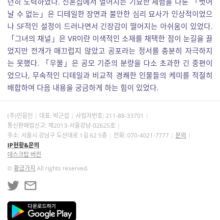
던히 노력하였다. 신혼집에서 벌어지는 기묘한 체험을 다룬 「벗어
날 수 없는」은 디테일한 장면과 불안한 심리 묘사가 인상적이었으
나 SF적인 설정이 드러나면서 긴장감이 떨어지는 아쉬움이 있었다.
「그녀의 채널」은 VR이란 이색적인 소재를 채택한 점이 눈길을 끌
었지만 전개가 매끄럽지 않았고 공포라는 정서를 충분히 자극하지
는 못했다. 「우물」은 공모 기준의 분량을 다소 초과한 긴 중편이
었으나, 무속적인 디테일과 비교적 경쾌한 인물들의 케미를 적절히
배합하여 다음 내용을 궁금하게 하는 힘이 있었다.
(주)민음인
대표: 박근섭
사업자번호:
211-88-33701
통신판매업신고: 제2013-서울강남-02625호
주소: 서울시 강남구 도산대로 1길 62 5층
전화: 070-4021-7777
문의
IP현황&문의
데스크탑 버전
©
황금가지
All rights reserved.