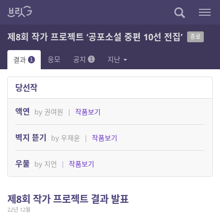
제8회 작가 프로젝트 ‘공포소설 중편 10선 전집’
종료
응모
공지
지난
결과
1
1
당선작
액연
by 권여원
|
작품보기
벽지 뜯기
by 우재윤
|
작품보기
우물
by 지언
|
작품보기
제8회 작가 프로젝트 결과 발표
22년 12월