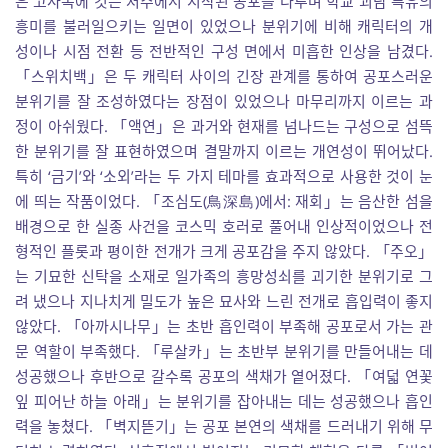
은 고사목에 깃든 저주에서 시작된 공포를 다루며 학교 괴담 특유의
흥미를 불러일으키는 일면이 있었으나 분위기에 비해 캐릭터의 개
성이나 시점 전환 등 전반적인 구성 면에서 미흡한 인상을 남겼다.
「스위치백」은 두 캐릭터 사이의 긴장 관계를 통하여 공포스러운
분위기를 잘 조성하였다는 장점이 있었으나 마무리까지 이르는 과
정이 아쉬웠다. 「액연」은 과거와 현재를 넘나드는 구성으로 섬뜩
한 분위기를 잘 표현하였으며 결말까지 이르는 개연성이 뛰어났다.
특히 ‘금기’와 ‘소외’라는 두 가지 테마를 효과적으로 사용한 것이 눈
에 띄는 작품이었다. 「조심도(鳥深島)에서: 재회」는 음산한 섬을
배경으로 한 실종 사건을 코스믹 호러로 풀어내 인상적이었으나 전
형적인 플롯과 평이한 전개가 크게 공포감을 주지 않았다. 「주오」
는 기묘한 신탁을 소재로 일가족의 흥망성쇠를 괴기한 분위기로 그
려 냈으나 지나치게 밀도가 높은 묘사와 느린 전개로 흡입력이 좋지
않았다. 「아까시나무」는 초반 흡인력이 부족해 공포로서 가는 관
문 역할이 부족했다. 「루살카」는 초반부 분위기를 만들어내는 데
성공했으나 후반으로 갈수록 공포의 색채가 옅어졌다. 「여덟 연꽃
잎 피어난 하늘 아래」는 분위기를 잡아내는 데는 성공했으나 흡인
력을 놓쳤다. 「벽지뜯기」는 공포 본연의 색채를 드러내기 위해 무