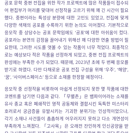
공포 문학 중편 전집을 위한 작가 프로젝트에 많은 작품들이 접수되
어 편집부가 머리를 맞대어 선정작을 고르기 위해 꽤 긴 시간이 필요
했다. 중편이라는 특성상 분량에 대한 고민도 있었고, 전집에 맞게
다양한 색채의 공포를 수록하기 위한 논의도 이어졌다. 기본적으로
응모작 중 상당수는 공포 문학임에도 ‘공포’에 대한 아쉬움이 컸다.
공포라는 본연의 감정을 끌어내기 위해선 꽤 다양한 연출 방법이 필
요한데, 그러한 시도를 엿볼 수 있는 작품이 너무 적었다. 최종적으
로는 예상보다 적은 작품을 선정하게 되었고, 중편 전집 프로젝트의
완성에는 부족한 수가 되었다. 때문에, 2023년 초에 두 번째 응모를
받기로 하였다. 다만 다채로운 공포 전집 구성을 위해 ‘우주’, ‘해양’,
‘꿈’, ‘사이버스페이스’ 등으로 소재를 한정할 예정이다.
응모작 중 선정작을 비롯하여 아쉽게 선정되지 못한 몇 작품에 대한
코멘트를 남기면 다음과 같다. 「무별촌」은 뱀파이어라는 소재를
유사 종교 혹은 폐쇄적인 영적 공동체와 결합시킨 독특한 미스터리
호러로서 궁금증을 유발시키는 기괴한 분위기는 인상적이었으나,
각기 소재나 사건들이 촘촘하게 어우러지지 못하고 다소 개연성이
부족하게 느껴졌다. 「고사목」은 오래전 잔인하게 인신공양을 받