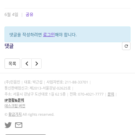
6월 4일
|
공유
댓글을 작성하려면
로그인
해야 합니다.
댓글
목록
(주)민음인
대표: 박근섭
사업자번호:
211-88-33701
통신판매업신고: 제2013-서울강남-02625호
주소: 서울시 강남구 도산대로 1길 62 5층
전화: 070-4021-7777
문의
IP현황&문의
데스크탑 버전
©
황금가지
All rights reserved.