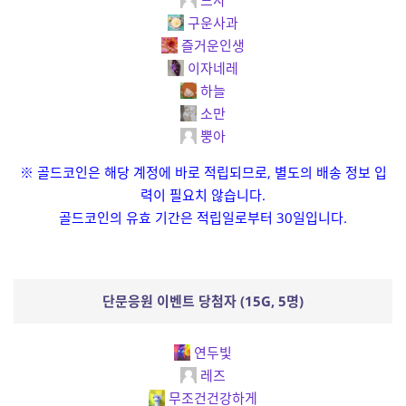
므사
구운사과
즐거운인생
이자네레
하늘
소만
뿡아
※ 골드코인은 해당 계정에 바로 적립되므로, 별도의 배송 정보 입
력이 필요치 않습니다.
골드코인의 유효 기간은 적립일로부터 30일입니다.
단문응원 이벤트 당첨자 (15G, 5명)
연두빛
레즈
무조건건강하게