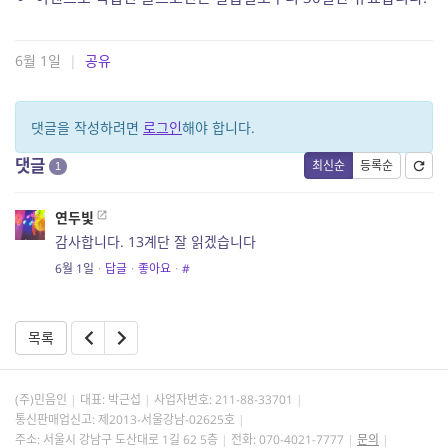
6월 1일
|
공유
댓글을 작성하려면
로그인
해야 합니다.
댓글
최신순
등록순
1
연두빛
감사합니다. 13계단 잘 읽겠습니다
6월 1일
·
답글
·
좋아요
·
#
목록
(주)민음인
대표: 박근섭
사업자번호:
211-88-33701
통신판매업신고: 제2013-서울강남-02625호
주소: 서울시 강남구 도산대로 1길 62 5층
전화: 070-4021-7777
문의