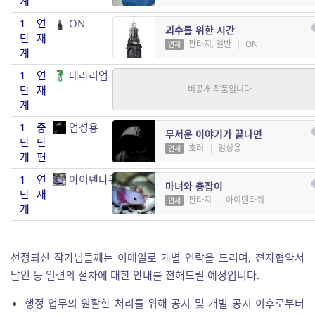
계
1
연
ON
괴수를 위한 시간
단
재
판타지, 일반
|
ON
연재
계
1
연
테라리엄
고딕
단
재
판타지
|
테라리엄
연재
계
1
중
엄성용
무서운 이야기가 끝나면
단
단
호러
|
엄성용
연재
계
편
1
연
아이덴타워
마녀와 총잡이
단
재
판타지
|
아이덴타워
연재
계
선정되신 작가님들께는 이메일로 개별 연락을 드리며, 전자협약서
날인 등 일련의 절차에 대한 안내를 전해드릴 예정입니다.
행정 업무의 원활한 처리를 위해 공지 및 개별 공지 이후로부터