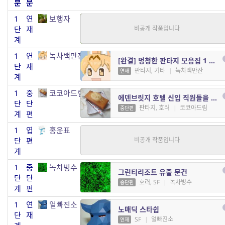
분
문
1
연
보행자
삼국지몽
단
재
SF, 역사
|
보행자
연재
계
1
연
녹차백만잔
[완결] 멍청한 판타지 모음집 1 ~ 300
단
재
판타지, 기타
|
녹차백만잔
연재
계
1
중
코코아드림
에덴브릿지 호텔 신입 직원들을 위한 행동지침서
단
단
판타지, 호러
|
코코아드림
중단편
계
편
1
엽
홍윤표
학급 회의
단
편
호러
|
홍윤표
중단편
계
1
중
녹차빙수
그린티리조트 유출 문건
단
단
호러, SF
|
녹차빙수
중단편
계
편
1
연
얼빠진소
노매딕 스타쉽
단
재
SF
|
얼빠진소
연재