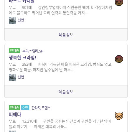
라스트 카니발
무료
|
901매
|
살인청부업자이자 식인종인 백야. 미각장애자임
에도 불구하고 뛰어난 요리 실력과 통찰력을 가지...
선연
작품정보
연재중
추리/스릴러, SF
행복한 크라임!
무료
|
282매
|
행복이 가득한 마을 행복한 크라임. 범죄도 없고,
평화로운 마을. 하지만 일주일에 단 하루...
선연
작품정보
연재중
추천
판타지, 로맨스
피에타
무료
|
12,210매
|
구원을 꿈꾸는 인간들과 구원을 거부한 악마
들의 이야기. — 아케론 대륙의 서쪽...