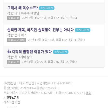
그래서 왜 옥수수죠?
브릿G추천
작품: 나의 옥수수 여왕님
25년 3월, 분량 11매, 조회 122, 공감 1, 댓글 4
종류-비평
솔직한 제목, 하지만 솔직함이 전부는 아니다
브릿G추천
작품: 좀비 버스
23년 11월, 분량 10매, 조회 162, 공감 3, 댓글 3
종류-공모(비평)
👍 각각의 불행엔 이유가 있다
브릿G추천
작품: 하그리아 왕국
23년 4월, 분량 22매, 조회 236, 공감 2, 댓글 2
종류-감상
(주)민음인
대표: 박근섭
사업자번호:
211-88-33701
통신판매업신고: 제2013-서울강남-02625호
주소: 서울시 강남구 도산대로 1길 62 5층
전화: 070-4021-7777
문의
IP현황&문의
데스크탑 버전