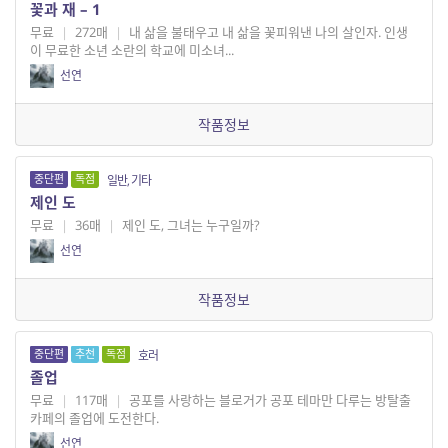
꽃과 재 – 1
무료
|
272매
|
내 삶을 불태우고 내 삶을 꽃피워낸 나의 살인자. 인생
이 무료한 소년 소란의 학교에 미소녀...
선연
작품정보
중단편
독점
일반, 기타
제인 도
무료
|
36매
|
제인 도, 그녀는 누구일까?
선연
작품정보
중단편
추천
독점
호러
졸업
무료
|
117매
|
공포를 사랑하는 블로거가 공포 테마만 다루는 방탈출
카페의 졸업에 도전한다.
선연