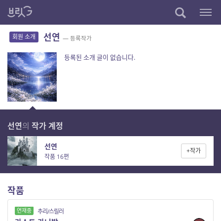
선연
회원 소개
— 등록작가
등록된 소개 글이 없습니다.
선연
의
작가 계정
선연
+작가
작품 16편
작품
연재중
추리/스릴러