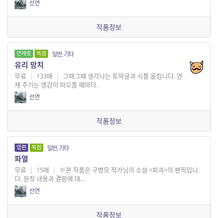
선연
작품정보
연재중
독점
일반, 기타
유리 망치
무료
|
133매
|
그때그때 생각나는 토막글과 시를 올립니다. 연
재 주기는 영감이 떠오를 때마다.
선연
작품정보
엽편
독점
일반, 기타
파열
무료
|
15매
|
※본 작품은 구병모 작가님의 소설 <파과>의 팬픽입니
다. 원작 내용과 결말에 대...
선연
작품정보