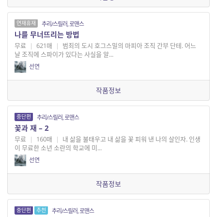
연재휴재
추리/스릴러, 로맨스
나를 무너뜨리는 방법
무료
|
621매
|
범죄의 도시 호그스밀의 마피아 조직 간부 단테. 어느
날 조직에 스파이가 있다는 사실을 알...
선연
작품정보
중단편
추리/스릴러, 로맨스
꽃과 재 – 2
무료
|
160매
|
내 삶을 불태우고 내 삶을 꽃 피워 낸 나의 살인자. 인생
이 무료한 소년 소란의 학교에 미...
선연
작품정보
중단편
추천
추리/스릴러, 로맨스