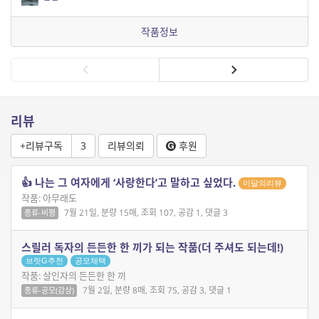
작품정보
리뷰
+리뷰구독
3
리뷰의뢰
후원
👍 나는 그 여자에게 ‘사랑한다’고 말하고 싶었다.
이달의리뷰
작품: 아무래도
7월 21일, 분량 15매, 조회 107, 공감 1, 댓글 3
종류-비평
스릴러 독자의 든든한 한 끼가 되는 작품(더 주셔도 되는데!)
브릿G추천
공모채택
작품: 살인자의 든든한 한 끼
7월 2일, 분량 8매, 조회 75, 공감 3, 댓글 1
종류-공모(감상)