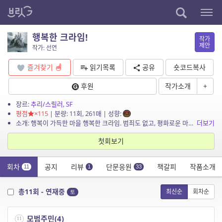
행복한 크라임!
작가
제안
작가: 선연
즐겨찾기
읽기목록
공유
숏코드복사
후원
작가소개
+
장르:
추리/스릴러
,
SF
평점
×115
| 분량: 11회, 261매 | 성향:
소개: 행복이 가득한 마을 행복한 크라임. 범죄도 없고, 평화로운 마을. 하지만 일주일에 단 하루, 가장 선행을 많이 한 모범 주민들에겐 범죄가 허용된다. 모두가 모범주민이 되기 위해 ...
더보기
첫회보기
회차
공지
리뷰
단문응원
책갈피
작품소개
11
1
33
총11회 - 연재중
최신순
회차순
토
모범주민(4)
11