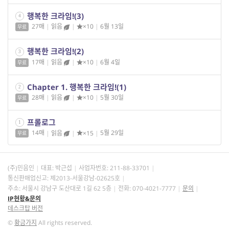
행복한 크라임!(3)
4
27매
|
읽음
|
×10
|
6월 13일
무료
행복한 크라임!(2)
3
17매
|
읽음
|
×10
|
6월 4일
무료
Chapter 1. 행복한 크라임!(1)
2
28매
|
읽음
|
×10
|
5월 30일
무료
프롤로그
1
14매
|
읽음
|
×15
|
5월 29일
무료
(주)민음인
대표: 박근섭
사업자번호:
211-88-33701
통신판매업신고: 제2013-서울강남-02625호
주소: 서울시 강남구 도산대로 1길 62 5층
전화: 070-4021-7777
문의
IP현황&문의
데스크탑 버전
©
황금가지
All rights reserved.