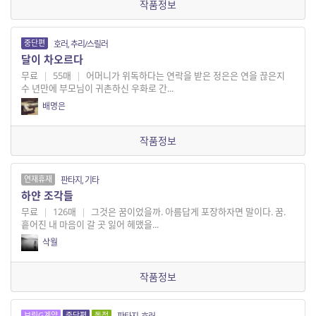
작품정보
중단편
호러, 추리/스릴러
달이 차오르다
무료
|
55매
|
어머니가 위독하다는 연락을 받은 정은은 연을 끊은지
수 년만에 부모님이 귀촌하신 우화로 간...
배명은
작품정보
연재휴재
판타지, 기타
하얀 조각들
무료
|
126매
|
그것은 꿈이었을까. 아름답게 포장하자면 말이다. 꿈.
흩어진 내 마음이 갈 곳 잃어 헤맸을...
삭월
작품정보
브릿G계약
중단편
독점