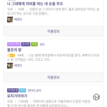
나 그대에게 자비를 비는 내 손을 주오
무료
|
56매
|
삭월의 날 그 아이가 내게 왔다. 홀로 살아남은 아이는 늘
있고자 하는 곳으로 가길 원했으...
배명은
작품정보
브릿G계약
중단편
독점
호러
불온의 밤
44매
|
나는 밤에 편의점에서 아르바이트를 한다. 새벽이 다가오
5
는 밤. 인적없는 거리. 그리고 기이...
배명은
작품정보
연재완결
추천
판타지, 호러
묘지기이야기
무료
|
1,066매
|
아버지의 실종으로 구룡리에서 도망친 지훈은
몇 년 뒤 자신을 찾아온 준기에게 납치되어 다시...