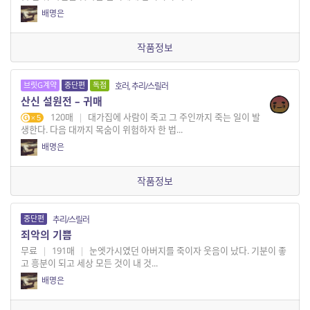
배명은
작품정보
브릿G계약
중단편
독점
호러, 추리/스릴러
산신 설원전 – 귀매
120매
|
대가집에 사람이 죽고 그 주인까지 죽는 일이 발
5
생한다. 다음 대까지 목숨이 위험하자 한 법...
배명은
작품정보
중단편
추리/스릴러
죄악의 기쁨
무료
|
191매
|
눈엣가시였던 아버지를 죽이자 웃음이 났다. 기분이 좋
고 흥분이 되고 세상 모든 것이 내 것...
배명은