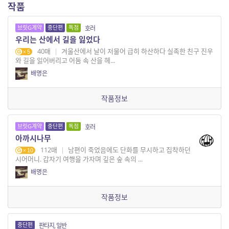
작품
브릿G계약
중단편
독점
호러
우리는 산에서 길을 잃었다
40매
|
겨울산에서 날이 저물어 급히 하산하다 실족한 친구 진우
5
와 길을 잃어버리고 어둠 속 산을 헤...
배명은
작품정보
브릿G계약
중단편
독점
호러
아까시나무
112매
|
남편이 죽었음에도 단화를 무시하고 집착하던
10
시어머니. 갑자기 여행을 가자며 깊은 숲 속의 ...
배명은
작품정보
중단편
판타지, 일반