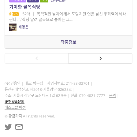
판타지, 호러
기이한 골목식당
52매
|
폭력적인 남자에게서 도망치던 연은 낯선 우화역에서 내
5
린다. 무작정 달려 골목으로 숨어든 그...
배명은
작품정보
(주)민음인
대표: 박근섭
사업자번호:
211-88-33701
통신판매업신고: 제2013-서울강남-02625호
주소: 서울시 강남구 도산대로 1길 62 5층
전화: 070-4021-7777
문의
IP현황&문의
데스크탑 버전
©
황금가지
All rights reserved.