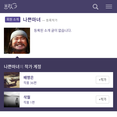
나쁜마녀
회원 소개
— 등록작가
등록된 소개 글이 없습니다.
나쁜마녀
의
작가 계정
배명은
+작가
작품 36편
삭월
+작가
작품 1편