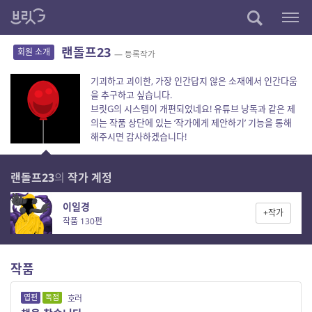
랜돌프23
회원 소개
— 등록작가
기괴하고 괴이한, 가장 인간답지 않은 소재에서 인간다움
을 추구하고 싶습니다.
브릿G의 시스템이 개편되었네요! 유튜브 낭독과 같은 제
의는 작품 상단에 있는 ‘작가에게 제안하기’ 기능을 통해
해주시면 감사하겠습니다!
랜돌프23
의
작가 계정
이일경
+작가
작품 130편
작품
엽편
독점
호러