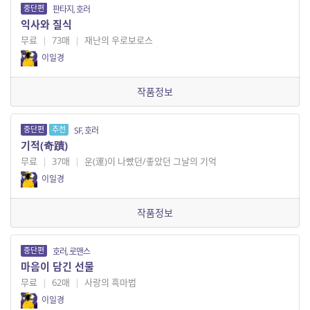
중단편
판타지, 호러
익사와 질식
무료
|
73매
|
재난의 우로보로스
이일경
작품정보
중단편
추천
SF, 호러
기적(奇蹟)
무료
|
37매
|
운(運)이 나빴던/좋았던 그날의 기억
이일경
작품정보
중단편
호러, 로맨스
마음이 담긴 선물
무료
|
62매
|
사랑의 흑마법
이일경