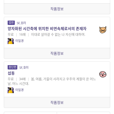
작품정보
엽편
SF, 호러
양자화된 시간축에 위치한 비연속체로서의 존재자
무료
|
16매
|
이대로 살아갈 수 없는 나 자신에 대하여.
이일경
작품정보
중단편
SF, 호러
섭동
무료
|
34매
|
봄, 여름, 가을이 사라지고 우주의 계절이 온 어느
날, 어느 시간대.
이일경
작품정보