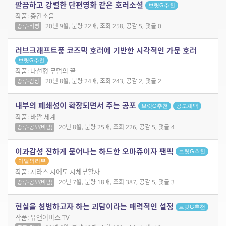
깔끔하고 강렬한 단편영화 같은 호러소설
브릿G추천
작품: 층간소음
20년 9월, 분량 22매, 조회 258, 공감 5, 댓글 0
종류-비평
러브크래프트풍 코즈믹 호러에 기반한 시각적인 가문 호러
브릿G추천
작품: 나선형 무덤의 끝
20년 8월, 분량 24매, 조회 243, 공감 2, 댓글 2
종류-감상
내부의 폐쇄성이 확장되면서 주는 공포
브릿G추천
공모채택
작품: 바깥 세계
20년 8월, 분량 25매, 조회 226, 공감 5, 댓글 4
종류-공모(비평)
이과감성 진하게 묻어나는 하드한 오마쥬이자 팬픽
브릿G추천
이달의리뷰
작품: 시라스 시에도 시체부활자
20년 7월, 분량 18매, 조회 387, 공감 5, 댓글 3
종류-공모(비평)
현실을 침범하고자 하는 괴담이라는 매력적인 설정
브릿G추천
작품: 유앤어비스 TV