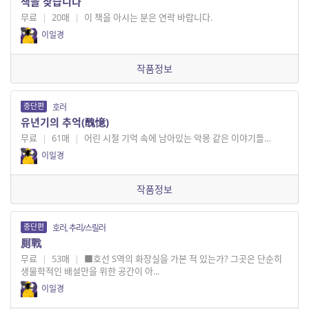
책을 찾습니다
무료
|
20매
|
이 책을 아시는 분은 연락 바랍니다.
이일경
작품정보
중단편
호러
유년기의 추억(醜憶)
무료
|
61매
|
어린 시절 기억 속에 남아있는 악몽 같은 이야기들…
이일경
작품정보
중단편
호러, 추리/스릴러
厠戰
무료
|
53매
|
■호선 S역의 화장실을 가본 적 있는가? 그곳은 단순히
생물학적인 배설만을 위한 공간이 아...
이일경