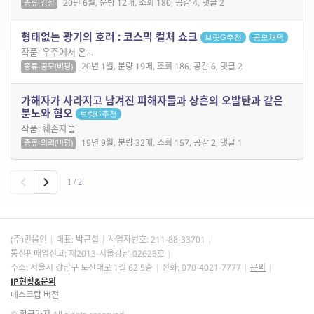
20년 6월, 분량 12매, 조회 180, 공감 4, 댓글 2
종류-감상
형태없는 광기의 호러 : 코스믹 컬처 쇼크
브릿G추천
공모채택
작품: 우주에서 온…
20년 1월, 분량 19매, 조회 186, 공감 6, 댓글 2
종류-공모(비평)
가해자가 사라지고 남겨진 피해자들과 상흔의 오발탄과 같은
분노와 혐오
브릿G추천
작품: 훼손자들
19년 9월, 분량 32매, 조회 157, 공감 2, 댓글 1
종류-의뢰(비평)
1 / 2
(주)민음인
대표: 박근섭
사업자번호:
211-88-33701
통신판매업신고: 제2013-서울강남-02625호
주소: 서울시 강남구 도산대로 1길 62 5층
전화: 070-4021-7777
문의
IP현황&문의
데스크탑 버전