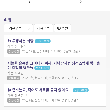
리뷰
+리뷰구독
3
리뷰의뢰
후원
👍 투쟁하는 희망
브릿G추천
작품: 산타실적
25년 12월, 분량 18매, 조회 105, 공감 3, 댓글 2
종류-감상
서늘한 슬픔을 그려내기 위해, 저녁밥처럼 정성스럽게 쌓아올
린 감정의 벽돌들
브릿G추천
작품: 저녁밥
20년 9월, 분량 15매, 조회 195, 공감 7, 댓글 2
종류-비평
👍 좀비는요, 적어도 서로를 물지 않아요…
브릿G추천
작품: 창백한 말
20년 9월, 분량 23매, 조회 326, 공감 8, 댓글 1
종류-감상