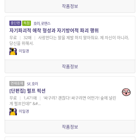
작품정보
중단편
독점
호러, 로맨스
자기파괴적 애착 형성과 자기방어적 파괴 행위
무료
|
32매
|
사랑한다는 말을 제발 하지 말아줘요. 제 자신이 아니라,
당신을 위해서.
이일경
작품정보
연재휴재
SF, 호러
[단편집] 펄프 픽션
무료
|
1,471매
|
‘싸구려? 괜찮다! 싸구려면 어떤가! 숲에 널린
게 펄프인데!” &#...
이일경
작품정보