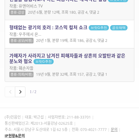
작품: 유앤어비스 TV
20년 6월, 분량 12매, 조회 180, 공감 4, 댓글 2
종류-감상
형태없는 광기의 호러 : 코스믹 컬처 쇼크
브릿G추천
공모채택
작품: 우주에서 온…
20년 1월, 분량 19매, 조회 186, 공감 6, 댓글 2
종류-공모(비평)
가해자가 사라지고 남겨진 피해자들과 상흔의 오발탄과 같은
분노와 혐오
브릿G추천
작품: 훼손자들
19년 9월, 분량 32매, 조회 157, 공감 2, 댓글 1
종류-의뢰(비평)
1 / 2
(주)민음인
대표: 박근섭
사업자번호:
211-88-33701
통신판매업신고: 제2013-서울강남-02625호
주소: 서울시 강남구 도산대로 1길 62 5층
전화: 070-4021-7777
문의
IP현황&문의