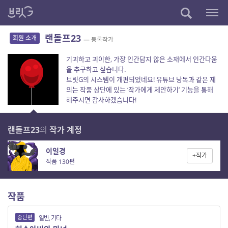
랜돌프23
회원 소개
— 등록작가
기괴하고 괴이한, 가장 인간답지 않은 소재에서 인간다움
을 추구하고 싶습니다.
브릿G의 시스템이 개편되었네요! 유튜브 낭독과 같은 제
의는 작품 상단에 있는 ‘작가에게 제안하기’ 기능을 통해
해주시면 감사하겠습니다!
랜돌프23
의
작가 계정
이일경
+작가
작품 130편
작품
중단편
일반, 기타