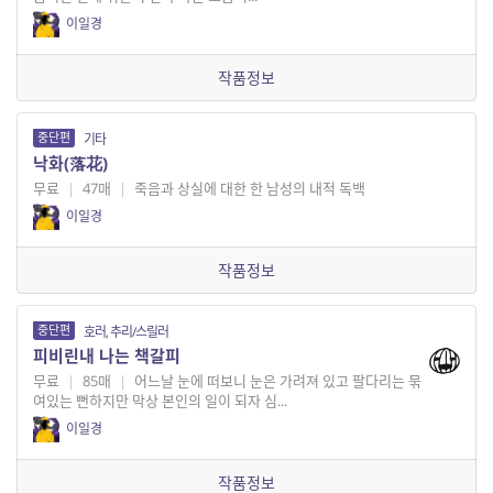
이일경
작품정보
중단편
기타
낙화(落花)
무료
|
47매
|
죽음과 상실에 대한 한 남성의 내적 독백
이일경
작품정보
중단편
호러, 추리/스릴러
피비린내 나는 책갈피
무료
|
85매
|
어느날 눈에 떠보니 눈은 가려져 있고 팔다리는 묶
여있는 뻔하지만 막상 본인의 일이 되자 심...
이일경
작품정보