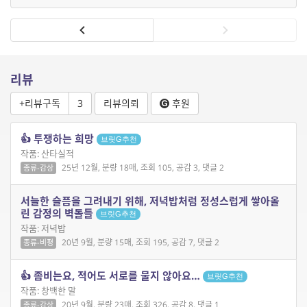
리뷰
+리뷰구독
3
리뷰의뢰
후원
👍 투쟁하는 희망
브릿G추천
작품: 산타실적
25년 12월, 분량 18매, 조회 105, 공감 3, 댓글 2
종류-감상
서늘한 슬픔을 그려내기 위해, 저녁밥처럼 정성스럽게 쌓아올
린 감정의 벽돌들
브릿G추천
작품: 저녁밥
20년 9월, 분량 15매, 조회 195, 공감 7, 댓글 2
종류-비평
👍 좀비는요, 적어도 서로를 물지 않아요…
브릿G추천
작품: 창백한 말
20년 9월, 분량 23매, 조회 326, 공감 8, 댓글 1
종류-감상