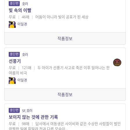
중단편
호러
빛 속의 이빨
무료
|
46매
|
어둠이 아니라 빛이 공포가 된 세상
이일경
작품정보
중단편
호러
선풍기
무료
|
121매
|
두 아이가 선풍기 사고로 죽은 이후 일어나는 한
여름의 비극
이일경
작품정보
중단편
SF, 호러
보이지 않는 것에 관한 기록
무료
|
98매
|
답사에서 여동생은 사이비와 같은 수상한 사람들이 벌인
끔찍한 일에 휘말려 전과 다른 모습이...