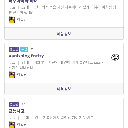
허수아비와 마녀
무료
|
32매
|
인간의 영혼을 가진 허수아비가 될래, 허수아비처럼 텅
빈 인간이 될래?
이일경
작품정보
중단편
추천
호러
Vanishing Entity
무료
|
81매
|
4월 1일, 자신의 배 안에 뭐가 들었다고 호소하는
환자가 나타난다.
이일경
작품정보
중단편
SF
교통사고
무료
|
44매
|
강남 한복판에서 일어난 기이한 두 사고
이일경