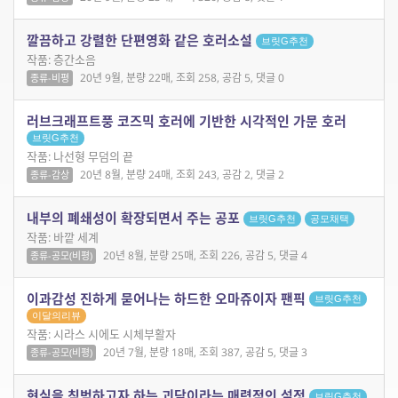
깔끔하고 강렬한 단편영화 같은 호러소설
브릿G추천
작품: 층간소음
20년 9월, 분량 22매, 조회 258, 공감 5, 댓글 0
종류-비평
러브크래프트풍 코즈믹 호러에 기반한 시각적인 가문 호러
브릿G추천
작품: 나선형 무덤의 끝
20년 8월, 분량 24매, 조회 243, 공감 2, 댓글 2
종류-감상
내부의 폐쇄성이 확장되면서 주는 공포
브릿G추천
공모채택
작품: 바깥 세계
20년 8월, 분량 25매, 조회 226, 공감 5, 댓글 4
종류-공모(비평)
이과감성 진하게 묻어나는 하드한 오마쥬이자 팬픽
브릿G추천
이달의리뷰
작품: 시라스 시에도 시체부활자
20년 7월, 분량 18매, 조회 387, 공감 5, 댓글 3
종류-공모(비평)
현실을 침범하고자 하는 괴담이라는 매력적인 설정
브릿G추천