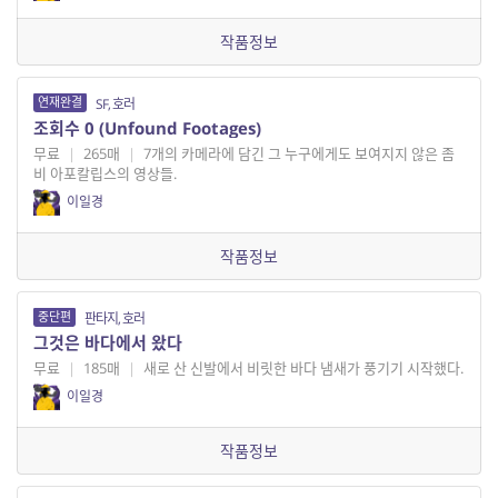
작품정보
연재완결
SF, 호러
조회수 0 (Unfound Footages)
무료
|
265매
|
7개의 카메라에 담긴 그 누구에게도 보여지지 않은 좀
비 아포칼립스의 영상들.
이일경
작품정보
중단편
판타지, 호러
그것은 바다에서 왔다
무료
|
185매
|
새로 산 신발에서 비릿한 바다 냄새가 풍기기 시작했다.
이일경
작품정보