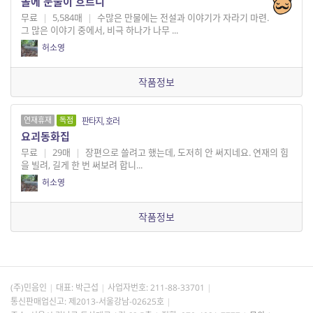
돌에 눈물이 흐르니
무료
|
5,584매
|
수많은 만물에는 전설과 이야기가 자라기 마련.
그 많은 이야기 중에서, 비극 하나가 나무 ...
허소영
작품정보
연재휴재
독점
판타지, 호러
요괴동화집
무료
|
29매
|
장편으로 쓸려고 했는데, 도저히 안 써지네요. 연재의 힘
을 빌려, 길게 한 번 써보려 합니...
허소영
작품정보
(주)민음인
대표: 박근섭
사업자번호:
211-88-33701
통신판매업신고: 제2013-서울강남-02625호