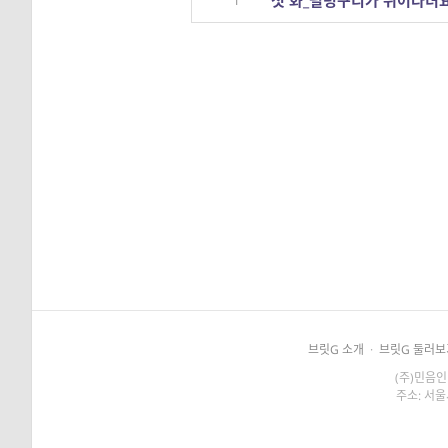
첫 화_펄렁구리가 뛰어다녀요
1
브릿G 소개
·
브릿G 둘러보
(주)민음인
주소: 서울