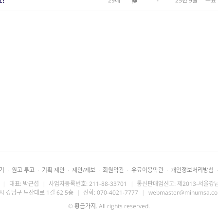
!
29매
-
25년 9월
무료
기
·
원고 투고
·
기획 제안
·
제안/제보
·
회원약관
·
유료이용약관
·
개인정보처리방침
·
|
대표: 박근섭
|
사업자등록번호: 211-88-33701
|
통신판매업신고: 제2013-서울강남
시 강남구 도산대로 1길 62 5층
|
전화: 070-4021-7777
|
webmaster@minumsa.c
©
황금가지
. All rights reserved.