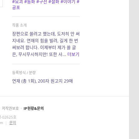
#요괴
#동화
#구전
#설화
#이야기
#
공포
작품 소개
장편으로 쓸려고 했는데, 도저히 안 써
지네요. 연재의 힘을 빌려, 길게 한 번
써보려 합니다. 이제부터 제가 쓸 글
은, 무시무시하지만! 또한 사...
더보기
등록방식 / 분량
연재 (총 1회), 200자 원고지 29매
저작권보호
·
IP현황&문의
-02625호
om
|
문의