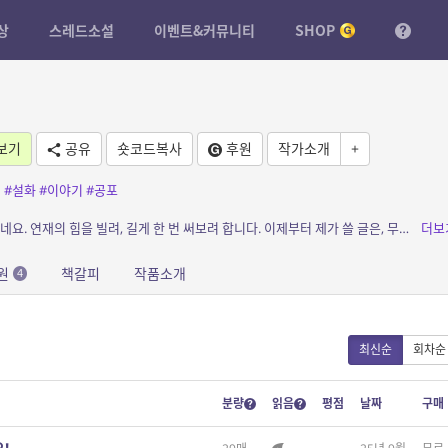
상
스레드소설
이벤트&커뮤니티
SHOP
보기
공유
숏코드복사
후원
작가소개
+
전
#설화
#이야기
#공포
소개: 장편으로 쓸려고 했는데, 도저히 안 써지네요. 연재의 힘을 빌려, 길게 한 번 써보려 합니다. 이제부터 제가 쓸 글은, 무시무시하지만! 또한 사람들이 눈웃음 짓고 볼 귀염둥이 요괴...
더보
원
책갈피
작품소개
4
최신순
회차순
분량
읽음
평점
날짜
구매