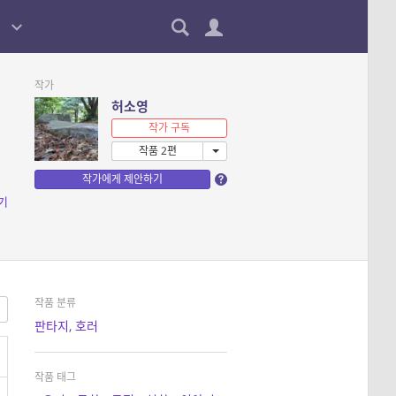
작가
허소영
작가 구독
작품 2편
작가에게 제안하기
기
작품 분류
판타지
,
호러
작품 태그