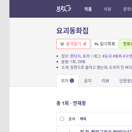
작품
리뷰
문학
요괴동화집
즐겨찾기
읽기목록
첫회
장르:
판타지
,
호러
| 태그:
#요괴
#동화
#구
분량: 1회, 29매
회차
공지
리뷰
단문응
1
총 1회 · 연재중
순서
제목