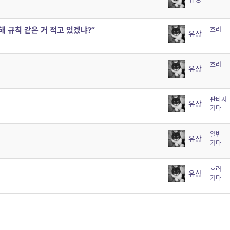
해 규칙 같은 거 적고 있겠냐?”
호러
유상
호러
유상
판타지
유상
기타
일반
유상
기타
호러
유상
기타