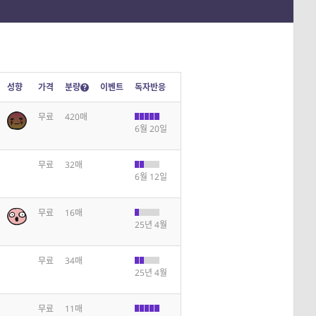
성향
가격
분량
이벤트
독자반응
무료
420매
6월 20일
무료
32매
6월 12일
무료
16매
25년 4월
무료
34매
25년 4월
무료
11매