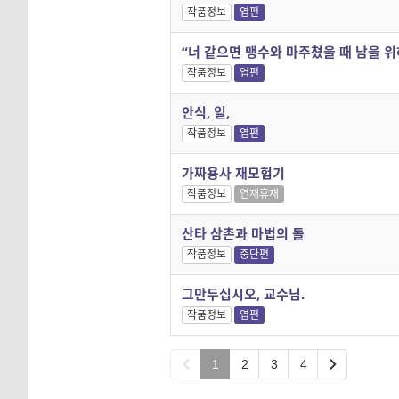
작품정보
엽편
“너 같으면 맹수와 마주쳤을 때 남을 위
작품정보
엽편
안식, 일,
작품정보
엽편
가짜용사 재모험기
작품정보
연재휴재
산타 삼촌과 마법의 돌
작품정보
중단편
그만두십시오, 교수님.
작품정보
엽편
1
2
3
4