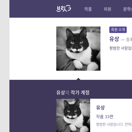
작품
리뷰
문학
회원 소개
유상
— 등
평범한 사람입
유상
의
작가 계정
유상
작품 33편