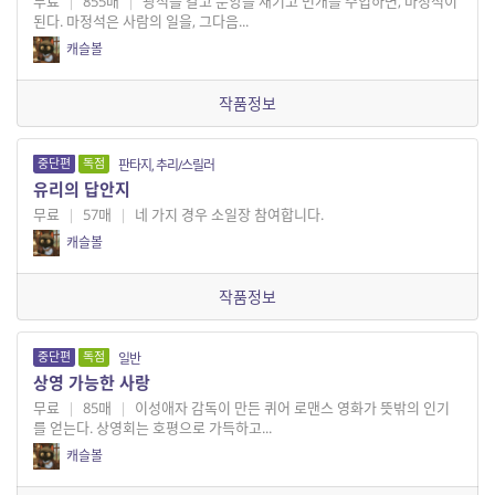
무료
|
855매
|
광석을 갈고 문양을 새기고 번개를 주입하면, 마정석이
된다. 마정석은 사람의 일을, 그다음...
캐슬볼
작품정보
중단편
독점
판타지, 추리/스릴러
유리의 답안지
무료
|
57매
|
네 가지 경우 소일장 참여합니다.
캐슬볼
작품정보
중단편
독점
일반
상영 가능한 사랑
무료
|
85매
|
이성애자 감독이 만든 퀴어 로맨스 영화가 뜻밖의 인기
를 얻는다. 상영회는 호평으로 가득하고...
캐슬볼