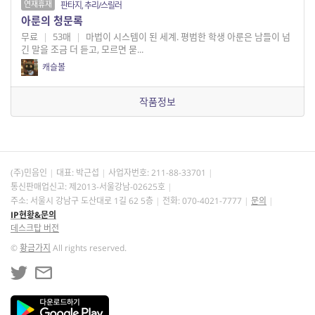
연재휴재
판타지, 추리/스릴러
아룬의 청문록
무료
|
53매
|
마법이 시스템이 된 세계. 평범한 학생 아룬은 남들이 넘
긴 말을 조금 더 듣고, 모르면 묻...
캐슬볼
작품정보
(주)민음인
대표: 박근섭
사업자번호:
211-88-33701
통신판매업신고: 제2013-서울강남-02625호
주소: 서울시 강남구 도산대로 1길 62 5층
전화: 070-4021-7777
문의
IP현황&문의
데스크탑 버전
©
황금가지
All rights reserved.