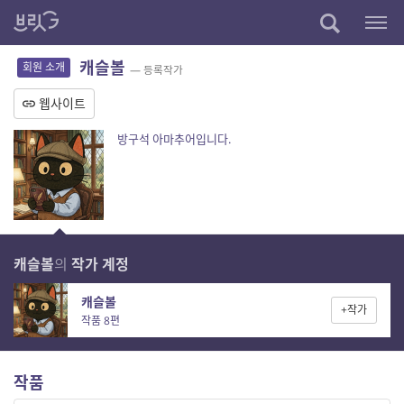
캐슬볼
회원 소개
— 등록작가
웹사이트
방구석 아마추어입니다.
캐슬볼
의
작가 계정
캐슬볼
+작가
작품 8편
작품