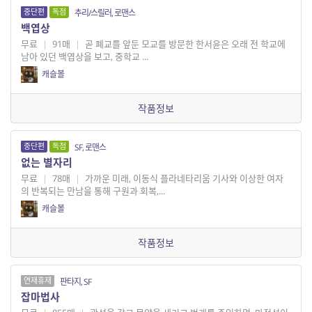
중단편
독점
추리/스릴러, 로맨스
백엽상
무료
|
91매
|
곧 폐교를 앞둔 모교를 방문한 한서윤은 오래 전 학교에
남아 있던 백엽상을 보고, 중학교 ...
캐슬볼
작품정보
중단편
독점
SF, 로맨스
없는 별자리
무료
|
78매
|
가까운 미래, 이동식 플라네타리움 기사와 이상한 여자
의 반복되는 만남을 통해 구원과 회복,...
캐슬볼
작품정보
연재휴재
판타지, SF
잡마법사