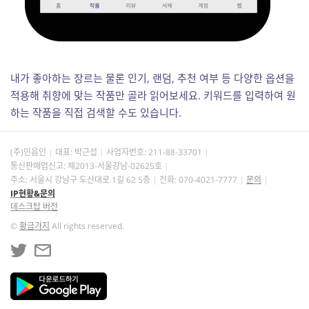
내가 좋아하는 장르는 물론 인기, 랜덤, 추천 여부 등 다양한 옵션을
적용해 취향에 맞는 작품만 골라 읽어보세요. 키워드
를 입력하여 원
하는 작품을 직접 검색할 수도 있습니다.
(주)민음인
대표: 박근섭
사업자번호:
211-88-33701
통신판매업신고: 제2013-서울강남-02625호
주소: 서울시 강남구 도산대로 1길 62 5층
전화: 070-4021-7777
문의
IP현황&문의
데스크탑 버전
©
황금가지
All rights reserved.