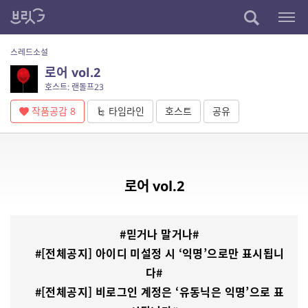
스레드소설
로어 vol.2
호스트: 랜돌프23
작품공감
8
타임라인
호스트
공유
로어 vol.2
#믿거나 말거나#
#[전체공지] 아이디 미설정 시 ‘익명’으로만 표시됩니
다#
#[전체공지] 비로그인 계정은 ‘유동닉은 익명’으로 표