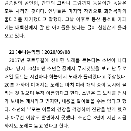
념품점의 곰인형, 간판의 고라니 그림까지 동물이란 동물은
모두 사라진 것이다. 인부들은 마지막 작업으로 회전목마의
울타리를 제거했다고 말했다. 그날 이후로 등산 동호회 카페
에는 태백산에서 말 탄 아이들을 봤다는 글이 심심찮게 올라
오고 있다.
21 :◆나는익명 : 2020/09/08
2017년 포르투갈에 신비한 노래를 듣는다는 소년이 나타
났다. 당시 10살이던 소년은 꿈에서 무지갯빛을 보고 난 뒤로
매일 동트는 시간마다 하늘에서 노래가 들려왔다고 주장했다.
20분 가까이 이어지는 노래는 마치 여러 개의 종이 동시에 울
리는 것 같으며 무척 아름답다고 한다. 소년은 그 노래를 천사
가 보내는 계시라고 믿지만, 내용을 알아들을 수는 없다고 했
다. 소년의 부모는 아들의 건강을 걱정하여 진단을 받게 했으
나 아무런 이상도 발견하지 못했다. 소년은 3년이 지난 지금
까지도 노래를 듣고 있다고 한다.