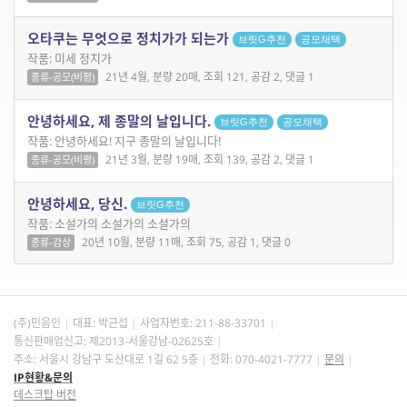
오타쿠는 무엇으로 정치가가 되는가
브릿G추천
공모채택
작품: 미세 정치가
21년 4월, 분량 20매, 조회 121, 공감 2, 댓글 1
종류-공모(비평)
안녕하세요, 제 종말의 날입니다.
브릿G추천
공모채택
작품: 안녕하세요! 지구 종말의 날입니다!
21년 3월, 분량 19매, 조회 139, 공감 2, 댓글 1
종류-공모(비평)
안녕하세요, 당신.
브릿G추천
작품: 소설가의 소설가의 소설가의
20년 10월, 분량 11매, 조회 75, 공감 1, 댓글 0
종류-감상
(주)민음인
대표: 박근섭
사업자번호:
211-88-33701
통신판매업신고: 제2013-서울강남-02625호
주소: 서울시 강남구 도산대로 1길 62 5층
전화: 070-4021-7777
문의
IP현황&문의
데스크탑 버전