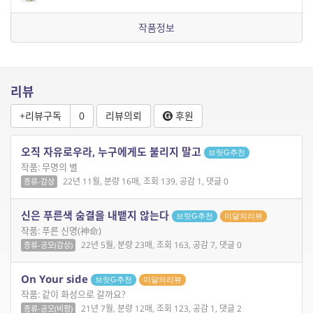
작품정보
리뷰
+리뷰구독
0
리뷰의뢰
후원
오직 자유로우라, 누구에게도 불리지 말고
브릿G추천
작품: 무명의 별
22년 11월, 분량 16매, 조회 139, 공감 1, 댓글 0
종류-감상
신은 푸른색 숨결을 내뱉지 않는다
브릿G추천
이달의리뷰
작품: 푸른 신명(神命)
22년 5월, 분량 23매, 조회 163, 공감 7, 댓글 0
종류-공모(감상)
On Your side
브릿G추천
이달의리뷰
작품: 같이 화성으로 갈까요?
21년 7월, 분량 12매, 조회 123, 공감 1, 댓글 2
종류-공모(비평)