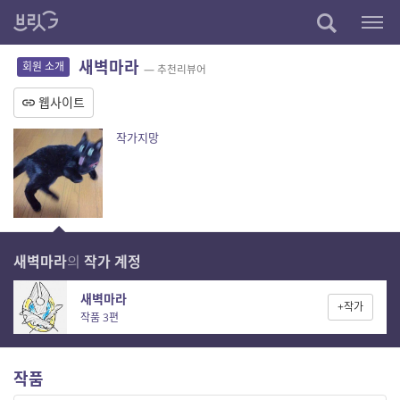
새벽마라
회원 소개
— 추천리뷰어
웹사이트
작가지망
새벽마라
의
작가 계정
새벽마라
+작가
작품 3편
작품