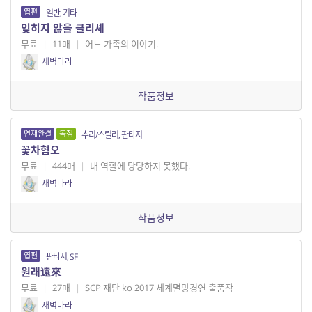
엽편
일반, 기타
잊히지 않을 클리셰
무료
|
11매
|
어느 가족의 이야기.
새벽마라
작품정보
연재완결
독점
추리/스릴러, 판타지
꽃차혐오
무료
|
444매
|
내 역할에 당당하지 못했다.
새벽마라
작품정보
엽편
판타지, SF
원래遠來
무료
|
27매
|
SCP 재단 ko 2017 세계멸망경연 출품작
새벽마라